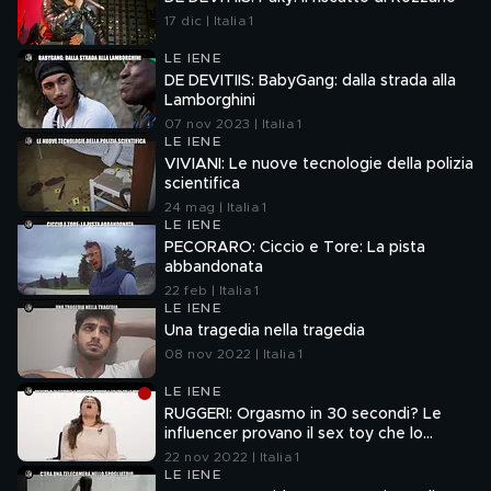
17 dic | Italia 1
LE IENE
DE DEVITIIS: BabyGang: dalla strada alla
Lamborghini
07 nov 2023 | Italia 1
LE IENE
VIVIANI: Le nuove tecnologie della polizia
scientifica
24 mag | Italia 1
LE IENE
PECORARO: Ciccio e Tore: La pista
abbandonata
22 feb | Italia 1
LE IENE
Una tragedia nella tragedia
08 nov 2022 | Italia 1
LE IENE
RUGGERI: Orgasmo in 30 secondi? Le
influencer provano il sex toy che lo
promette
22 nov 2022 | Italia 1
LE IENE