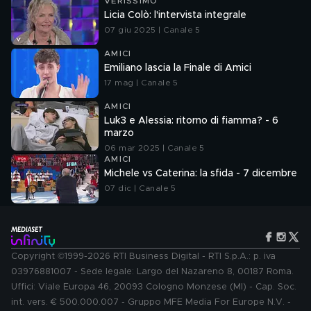
VERISSIMO
Licia Colò: l'intervista integrale
07 giu 2025 | Canale 5
AMICI
Emiliano lascia la Finale di Amici
17 mag | Canale 5
AMICI
Luk3 e Alessia: ritorno di fiamma? - 6
marzo
06 mar 2025 | Canale 5
AMICI
Michele vs Caterina: la sfida - 7 dicembre
07 dic | Canale 5
Copyright ©1999-2026 RTI Business Digital - RTI S.p.A.: p. iva
03976881007 - Sede legale: Largo del Nazareno 8, 00187 Roma.
Uffici: Viale Europa 46, 20093 Cologno Monzese (MI) - Cap. Soc.
int. vers. € 500.000.007 - Gruppo MFE Media For Europe N.V. -