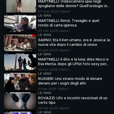
MARTINELLI: Videocamera spia negli
spogliatoi delle donne? Quell'orologio in
palestra
07 mar 2023 | Italia 1
LE IENE
MARTINELLI: Renzi, Travaglio e quel
rotolo di carta igienica
07 feb 2023 | Italia 1
LE IENE
SARNO: Era il Ken umano, ora è Jessica: la
nuova vita dopo il cambio di sesso
10 gen 2023 | Italia 1
LE IENE
MARTINELLI: Il dito e la luna: Alex Mucci e
Eva Menta, dopo gli Uffizi foto sexy per
tre emergenze
01 nov 2022 | Italia 1
LE IENE
RUGGERI: Uno strano modo di donare
denaro per i sogni degli altri
21 feb 2023 | Italia 1
LE IENE
ROVAZZI: Ufo e incontri ravvicinati di un
certo tipo
28 feb 2023 | Italia 1
LE IENE