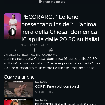
Puntata intera
assassini
PECORARO: "Le Iene
presentano Inside": L'anima
nera della Chiesa, domenica
16 aprile dalle 20.30 su Italia1
11 apr 2023 | Italia 1
VAI ALLA SERIE
LA TUA LISTA
CONDIVIDI
L'anima nera della Chiesa: domenica 16 aprile dalle 20.30
su Italia1, nuova puntata di "Le Iene presentano Inside" con
Gaetano Pecoraro e Riccardo Festinese. Partiamo dalle
novità del caso dei presunti abusi sessuali sui chierichetti
Guarda anche
del Papa all'interno del Vaticano di cui vi abbiamo già
LE IENE
parlato e che ha occupato le prime pagine di tutto il
CORTI: Fare soldi con i piedi
mondo
01 feb | Italia 1
LE IENE
DE DEVITIIS: Paky: Il riscatto di Rozzano