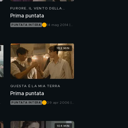
FURORE, IL VENTO DELLA
SPERANZA
Prima puntata
14 mag 2014 |
PUNTATA INTERA
Canale 5
102 MIN
QUESTA È LA MIA TERRA
Prima puntata
09 apr 2006 |
PUNTATA INTERA
Canale 5
104 MIN