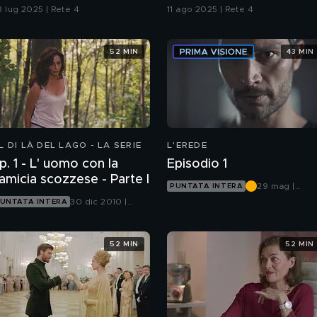
7 luglio
agosto
8 lug 2025 | Rete 4
11 ago 2025 | Rete 4
52 MIN
43 MIN
L DI LÀ DEL LAGO - LA SERIE
L'EREDE
p. 1 - L' uomo con la
Episodio 1
camicia scozzese - Parte I
29 mag |
PUNTATA INTERA
Canale 5
30 dic 2010 |
UNTATA INTERA
Canale 5
52 MIN
52 MIN