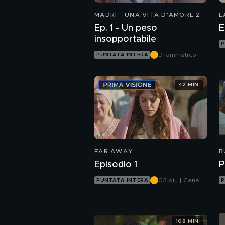
MADRI - UNA VITA D'AMORE 2
L
Ep. 1 - Un peso
E
insopportabile
P
Drammatico
PUNTATA INTERA
42 MIN
FAR AWAY
B
Episodio 1
P
03 giu | Canale
PUNTATA INTERA
P
5
108 MIN