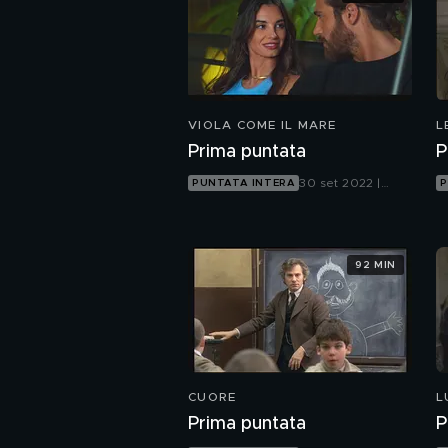
VIOLA COME IL MARE
L
Prima puntata
P
30 set 2022 |
PUNTATA INTERA
P
Canale 5
92 MIN
CUORE
L
Prima puntata
P