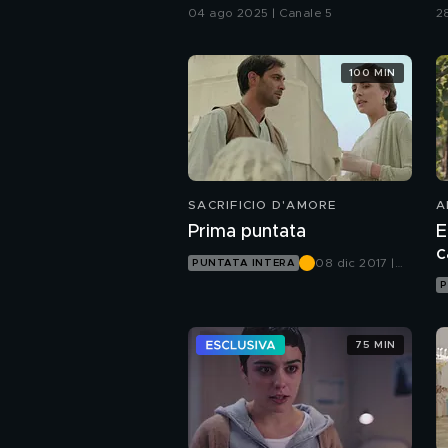
luglio al 3 agosto
2
04 ago 2025 | Canale 5
2
100 MIN
SACRIFICIO D'AMORE
A
Prima puntata
E
08 dic 2017 |
PUNTATA INTERA
Canale 5
P
75 MIN