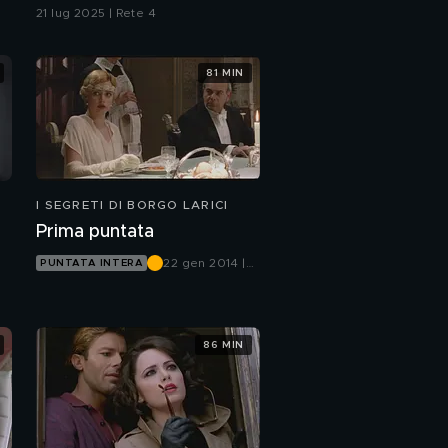
20 luglio
21 lug 2025 | Rete 4
81 MIN
I SEGRETI DI BORGO LARICI
Prima puntata
22 gen 2014 |
PUNTATA INTERA
Canale 5
86 MIN