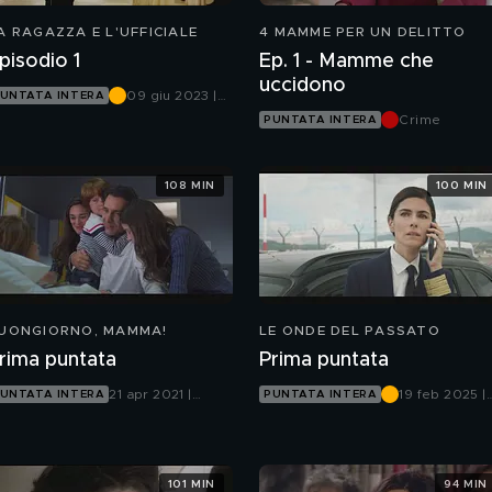
A RAGAZZA E L'UFFICIALE
4 MAMME PER UN DELITTO
pisodio 1
Ep. 1 - Mamme che
uccidono
09 giu 2023 |
UNTATA INTERA
Canale 5
Crime
PUNTATA INTERA
108 MIN
100 MIN
UONGIORNO, MAMMA!
LE ONDE DEL PASSATO
rima puntata
Prima puntata
21 apr 2021 |
19 feb 2025 |
UNTATA INTERA
PUNTATA INTERA
Canale 5
Canale 5
101 MIN
94 MIN