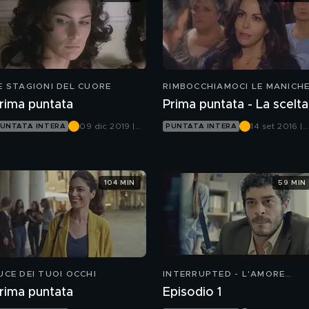
E STAGIONI DEL CUORE
RIMBOCCHIAMOCI LE MANICH
rima puntata
Prima puntata - La scelta
09 dic 2019 |
14 set 2016 |
UNTATA INTERA
PUNTATA INTERA
Canale 5
Canale 5
104 MIN
59 MIN
UCE DEI TUOI OCCHI
INTERRUPTED - L'AMORE
INCOMPIUTO
rima puntata
Episodio 1