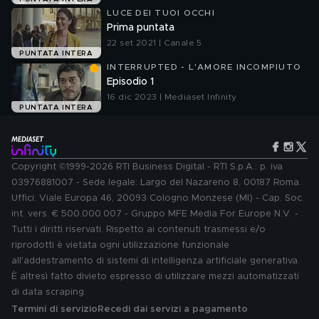
LUCE DEI TUOI OCCHI
Prima puntata
22 set 2021 | Canale 5
PUNTATA INTERA
INTERRUPTED - L'AMORE INCOMPIUTO
Episodio 1
16 dic 2023 | Mediaset Infinity
PUNTATA INTERA
Copyright ©1999-2026 RTI Business Digital - RTI S.p.A.: p. iva
03976881007 - Sede legale: Largo del Nazareno 8, 00187 Roma.
Uffici: Viale Europa 46, 20093 Cologno Monzese (MI) - Cap. Soc.
int. vers. € 500.000.007 - Gruppo MFE Media For Europe N.V. -
Tutti i diritti riservati. Rispetto ai contenuti trasmessi e/o
riprodotti è vietata ogni utilizzazione funzionale
all'addestramento di sistemi di intelligenza artificiale generativa.
È altresì fatto divieto espresso di utilizzare mezzi automatizzati
di data scraping.
Termini di servizio
Recedi dai servizi a pagamento