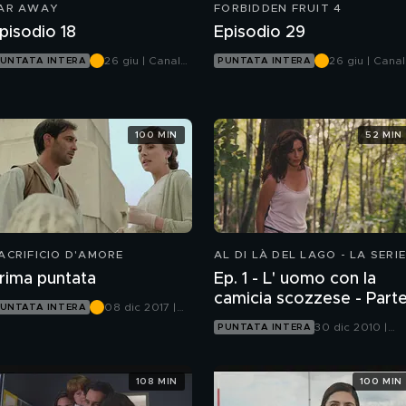
AR AWAY
FORBIDDEN FRUIT 4
pisodio 18
Episodio 29
26 giu | Canale
26 giu | Cana
UNTATA INTERA
PUNTATA INTERA
5
5
100 MIN
52 MIN
ACRIFICIO D'AMORE
AL DI LÀ DEL LAGO - LA SERIE
rima puntata
Ep. 1 - L' uomo con la
camicia scozzese - Pa
08 dic 2017 |
UNTATA INTERA
Canale 5
30 dic 2010 |
PUNTATA INTERA
Canale 5
108 MIN
100 MIN