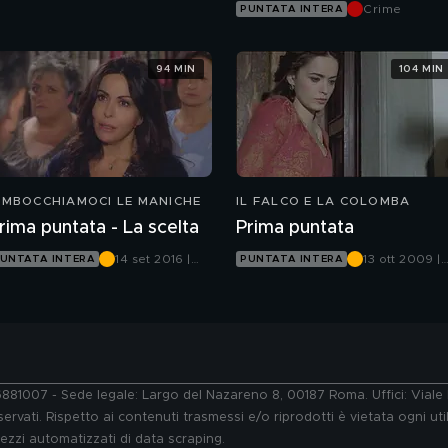
Canale 5
Crime
PUNTATA INTERA
94 MIN
104 MIN
IMBOCCHIAMOCI LE MANICHE
IL FALCO E LA COLOMBA
rima puntata - La scelta
Prima puntata
14 set 2016 |
13 ott 2009 |
UNTATA INTERA
PUNTATA INTERA
Canale 5
Canale 5
76881007 - Sede legale: Largo del Nazareno 8, 00187 Roma. Uffici: Vial
ervati. Rispetto ai contenuti trasmessi e/o riprodotti è vietata ogni uti
 mezzi automatizzati di data scraping.