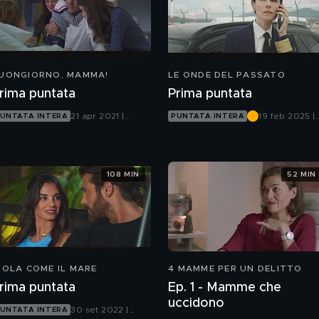
UONGIORNO, MAMMA!
LE ONDE DEL PASSATO
rima puntata
Prima puntata
21 apr 2021 |
19 feb 2025 |
UNTATA INTERA
PUNTATA INTERA
Canale 5
Canale 5
108 MIN
52 MIN
IOLA COME IL MARE
4 MAMME PER UN DELITTO
rima puntata
Ep. 1 - Mamme che
uccidono
30 set 2022 |
UNTATA INTERA