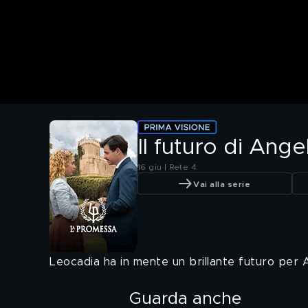
Il futuro di Ange
16 giu | Rete 4
Vai alla serie
Leocadia ha in mente un brillante futuro per A
Guarda anche