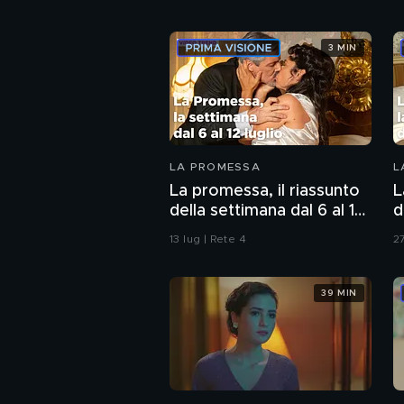
3 MIN
LA PROMESSA
L
La promessa, il riassunto
L
della settimana dal 6 al 12
d
luglio
2
13 lug | Rete 4
27
39 MIN