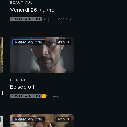
BEAUTIFUL
Venerdì 26 giugno
le
26 giu | Canale 5
PUNTATA INTERA
43 MIN
L'EREDE
Episodio 1
rte I
29 mag |
PUNTATA INTERA
Canale 5
42 MIN