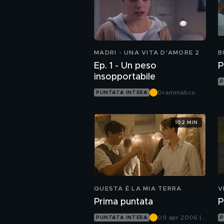
MADRI - UNA VITA D'AMORE 2
B
Ep. 1 - Un peso
P
insopportabile
P
Drammatico
PUNTATA INTERA
102 MIN
QUESTA È LA MIA TERRA
V
Prima puntata
P
09 apr 2006 |
PUNTATA INTERA
P