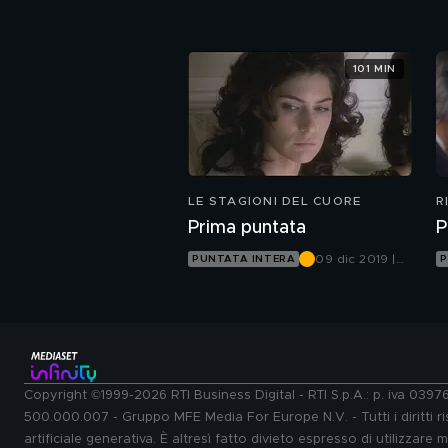
Canale 5
101 MIN
LE STAGIONI DEL CUORE
R
Prima puntata
P
09 dic 2019 |
PUNTATA INTERA
P
Canale 5
Copyright ©1999-2026 RTI Business Digital - RTI S.p.A.: p. iva 039
500.000.007 - Gruppo MFE Media For Europe N.V. - Tutti i diritti ris
artificiale generativa. È altresì fatto divieto espresso di utilizzare