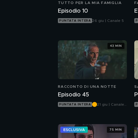
TUTTO PER LA MIA FAMIGLIA
F
Episodio 10
E
26 giu | Canale 5
PUNTATA INTERA
P
43 MIN
RACCONTO DI UNA NOTTE
S
Episodio 45
P
21 giu | Canale
PUNTATA INTERA
P
5
75 MIN