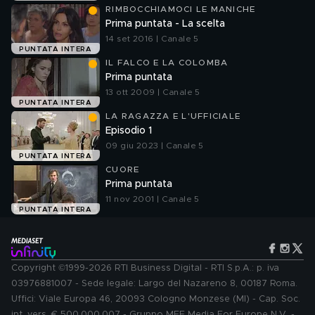
RIMBOCCHIAMOCI LE MANICHE
Prima puntata - La scelta
14 set 2016 | Canale 5
PUNTATA INTERA
IL FALCO E LA COLOMBA
Prima puntata
13 ott 2009 | Canale 5
PUNTATA INTERA
LA RAGAZZA E L'UFFICIALE
Episodio 1
09 giu 2023 | Canale 5
PUNTATA INTERA
CUORE
Prima puntata
11 nov 2001 | Canale 5
PUNTATA INTERA
Copyright ©1999-2026 RTI Business Digital - RTI S.p.A.: p. iva
03976881007 - Sede legale: Largo del Nazareno 8, 00187 Roma.
Uffici: Viale Europa 46, 20093 Cologno Monzese (MI) - Cap. Soc.
int. vers. € 500.000.007 - Gruppo MFE Media For Europe N.V. -