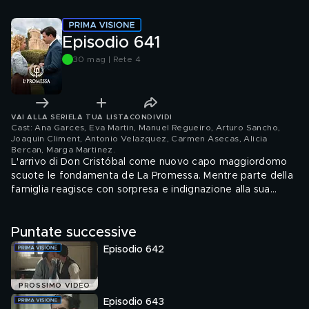
Episodio 641
30 mag | Rete 4
VAI ALLA SERIE
LA TUA LISTA
CONDIVIDI
Cast: Ana Garces, Eva Martin, Manuel Regueiro, Arturo Sancho,
Joaquin Climent, Antonio Velazquez, Carmen Asecas, Alicia
Bercan, Marga Martinez
.
L'arrivo di Don Cristóbal come nuovo capo maggiordomo
scuote le fondamenta de La Promessa. Mentre parte della
famiglia reagisce con sorpresa e indignazione alla sua
nomina, la servitù si sente tradita dalla mancanza di
spiegazioni e, in particolare, Don Ricardo deve accettare il
Puntate successive
fatto di essere stato ignorato per la posizione. Tuttavia,
Ricardo riceve una visita inaspettata. Toño è felice che
Episodio 642
Manuel abbia assunto Enora, mentre Catalina e Martina
continuano a scontrarsi sul modo di amministrare la tenuta,
soprattutto dopo che il Barone de Valladares è venuto di
PROSSIMO VIDEO
persona a lamentarsi per l'aumento dei salari dei contadini.
Episodio 643