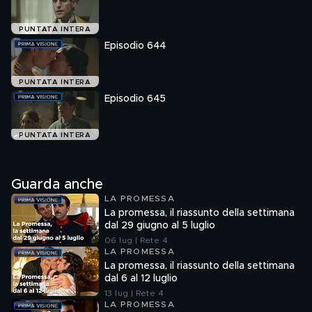
Il duca de Carril riceve una notizia inquietante: la
scomparsa di Esmeralda, le cui conseguenze preoccupano
PUNTATA INTERA
enormemente Curro, Vera e Pía. Ángela e Curro
Episodio 644
approfittano dei loro momenti insieme e la ragazza
affronta Lorenzo e sua madre cercando di imporre la
propria volontà. Ci riuscirà?
PUNTATA INTERA
Episodio 645
PUNTATA INTERA
Guarda anche
LA PROMESSA
La promessa, il riassunto della settimana
dal 29 giugno al 5 luglio
06 lug | Rete 4
LA PROMESSA
La promessa, il riassunto della settimana
dal 6 al 12 luglio
13 lug | Rete 4
LA PROMESSA