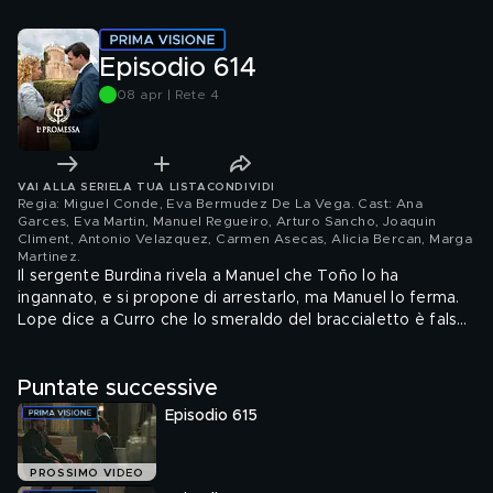
Episodio 614
08 apr | Rete 4
VAI ALLA SERIE
LA TUA LISTA
CONDIVIDI
Regia: Miguel Conde, Eva Bermudez De La Vega. Cast: Ana
Garces, Eva Martin, Manuel Regueiro, Arturo Sancho, Joaquin
Climent, Antonio Velazquez, Carmen Asecas, Alicia Bercan, Marga
Martinez
.
Il sergente Burdina rivela a Manuel che Toño lo ha
ingannato, e si propone di arrestarlo, ma Manuel lo ferma.
Lope dice a Curro che lo smeraldo del braccialetto è falso,
e vorrebbe tornare in gioielleria, ma Curro glielo impedisce.
Eugenia regala dei guanti a Curro, che le ricorda di averne
Puntate successive
già ricevuto un paio il giorno prima da lei, ma non lo ricorda.
Catalina informa Emilia che il Dottor Ferrer ha bisogno di
Episodio 615
nuovo di lei, che dovrà quindi lasciare la tenuta. Catalina e
Pia decidono di trovare un modo per far sì che non vada
via. Teresa dice a Curro di aver notato che Eugenia ha
PROSSIMO VIDEO