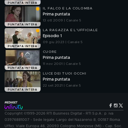
PUNTATA INTERA
IL FALCO E LA COLOMBA
Prima puntata
13 ott 2009 | Canale 5
PUNTATA INTERA
LA RAGAZZA E L'UFFICIALE
Episodio 1
09 giu 2023 | Canale 5
PUNTATA INTERA
CUORE
Prima puntata
11 nov 2001 | Canale 5
PUNTATA INTERA
LUCE DEI TUOI OCCHI
Prima puntata
22 set 2021 | Canale 5
PUNTATA INTERA
Copyright ©1999-2026 RTI Business Digital - RTI S.p.A.: p. iva
03976881007 - Sede legale: Largo del Nazareno 8, 00187 Roma.
Uffici: Viale Europa 46, 20093 Cologno Monzese (MI) - Cap. Soc.