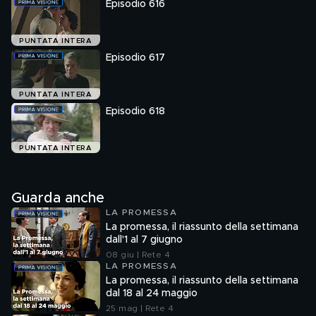
iniziato a nascondere oggetti e cibo, e lui teme sia l'inizio
Episodio 616
del peggio. Petra si sfoga con Samuel perché la servitù
continua a essere diffidente con lei, e il prete chiede a
PUNTATA INTERA
Maria di provare a darle una possibilità, e lei accetta.
Episodio 617
Alonso pretende che Adriano si scusi per la discussione
avuta con il Conte, Catalina si rifiuta di sottomettersi al
Conte e alla richiesta di Leocadia affinché faccia da
PUNTATA INTERA
padrino a
Episodio 618
PUNTATA INTERA
Guarda anche
LA PROMESSA
La promessa, il riassunto della settimana
dall'1 al 7 giugno
08 giu | Rete 4
LA PROMESSA
La promessa, il riassunto della settimana
dal 18 al 24 maggio
25 mag | Rete 4