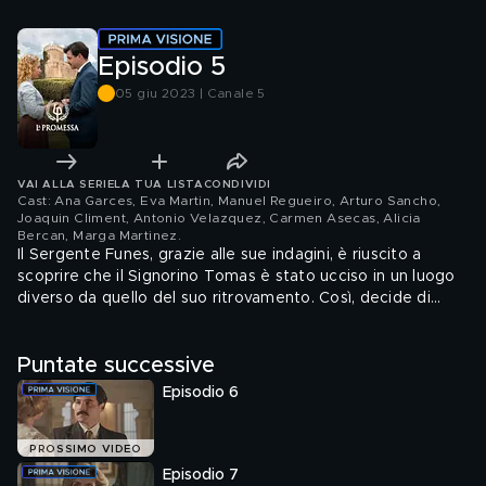
Episodio 5
05 giu 2023 | Canale 5
VAI ALLA SERIE
LA TUA LISTA
CONDIVIDI
Cast: Ana Garces, Eva Martin, Manuel Regueiro, Arturo Sancho,
Joaquin Climent, Antonio Velazquez, Carmen Asecas, Alicia
Bercan, Marga Martinez
.
Il Sergente Funes, grazie alle sue indagini, è riuscito a
scoprire che il Signorino Tomas è stato ucciso in un luogo
diverso da quello del suo ritrovamento. Così, decide di
perquisire tutto il palazzo. La Signora Marchesa, colta di
sorpresa da questa notizia, manda subito Petra a ripulire
Puntate successive
accuratamente la sua stanza.
Episodio 6
PROSSIMO VIDEO
Episodio 7