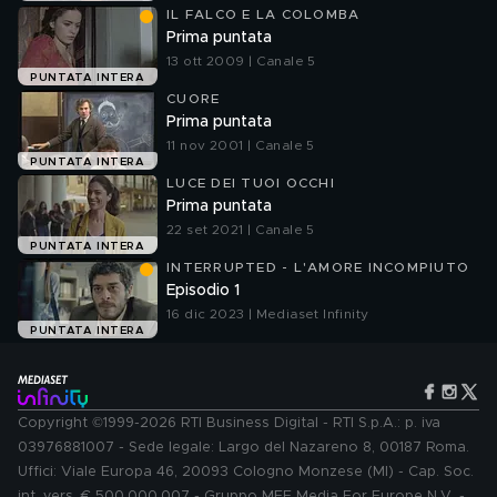
IL FALCO E LA COLOMBA
Prima puntata
13 ott 2009 | Canale 5
PUNTATA INTERA
CUORE
Prima puntata
11 nov 2001 | Canale 5
PUNTATA INTERA
LUCE DEI TUOI OCCHI
Prima puntata
22 set 2021 | Canale 5
PUNTATA INTERA
INTERRUPTED - L'AMORE INCOMPIUTO
Episodio 1
16 dic 2023 | Mediaset Infinity
PUNTATA INTERA
Copyright ©1999-2026 RTI Business Digital - RTI S.p.A.: p. iva
03976881007 - Sede legale: Largo del Nazareno 8, 00187 Roma.
Uffici: Viale Europa 46, 20093 Cologno Monzese (MI) - Cap. Soc.
int. vers. € 500.000.007 - Gruppo MFE Media For Europe N.V. -