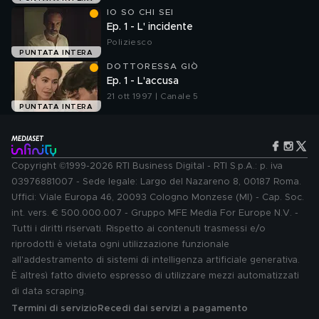
IO SO CHI SEI
Ep. 1 - L' incidente
Poliziesco
PUNTATA INTERA
DOTTORESSA GIÒ
Ep. 1 - L'accusa
21 ott 1997 | Canale 5
PUNTATA INTERA
Copyright ©1999-2026 RTI Business Digital - RTI S.p.A.: p. iva
03976881007 - Sede legale: Largo del Nazareno 8, 00187 Roma.
Uffici: Viale Europa 46, 20093 Cologno Monzese (MI) - Cap. Soc.
int. vers. € 500.000.007 - Gruppo MFE Media For Europe N.V. -
Tutti i diritti riservati. Rispetto ai contenuti trasmessi e/o
riprodotti è vietata ogni utilizzazione funzionale
all'addestramento di sistemi di intelligenza artificiale generativa.
È altresì fatto divieto espresso di utilizzare mezzi automatizzati
di data scraping.
Termini di servizio
Recedi dai servizi a pagamento