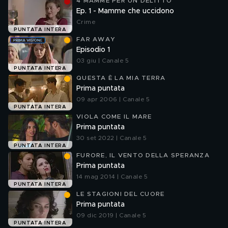
4 MAMME PER UN DELITTO
Ep. 1 - Mamme che uccidono
Crime
PUNTATA INTERA
FAR AWAY
Episodio 1
03 giu | Canale 5
PUNTATA INTERA
QUESTA È LA MIA TERRA
Prima puntata
09 apr 2006 | Canale 5
PUNTATA INTERA
VIOLA COME IL MARE
Prima puntata
30 set 2022 | Canale 5
PUNTATA INTERA
FURORE, IL VENTO DELLA SPERANZA
Prima puntata
14 mag 2014 | Canale 5
PUNTATA INTERA
LE STAGIONI DEL CUORE
Prima puntata
09 dic 2019 | Canale 5
PUNTATA INTERA