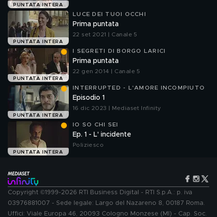
PUNTATA INTERA
LUCE DEI TUOI OCCHI
Prima puntata
22 set 2021 | Canale 5
PUNTATA INTERA
I SEGRETI DI BORGO LARICI
Prima puntata
22 gen 2014 | Canale 5
PUNTATA INTERA
INTERRUPTED - L'AMORE INCOMPIUTO
Episodio 1
16 dic 2023 | Mediaset Infinity
PUNTATA INTERA
IO SO CHI SEI
Ep. 1 - L' incidente
Poliziesco
PUNTATA INTERA
Copyright ©1999-2026 RTI Business Digital - RTI S.p.A.: p. iva
03976881007 - Sede legale: Largo del Nazareno 8, 00187 Roma.
Uffici: Viale Europa 46, 20093 Cologno Monzese (MI) - Cap. Soc.