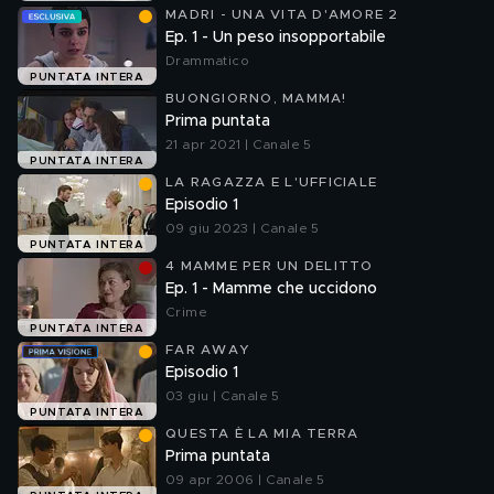
MADRI - UNA VITA D'AMORE 2
Ep. 1 - Un peso insopportabile
Drammatico
PUNTATA INTERA
BUONGIORNO, MAMMA!
Prima puntata
21 apr 2021 | Canale 5
PUNTATA INTERA
LA RAGAZZA E L'UFFICIALE
Episodio 1
09 giu 2023 | Canale 5
PUNTATA INTERA
4 MAMME PER UN DELITTO
Ep. 1 - Mamme che uccidono
Crime
PUNTATA INTERA
FAR AWAY
Episodio 1
03 giu | Canale 5
PUNTATA INTERA
QUESTA È LA MIA TERRA
Prima puntata
09 apr 2006 | Canale 5