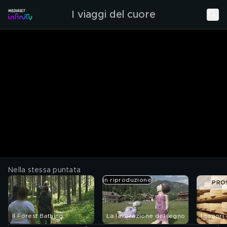
I viaggi del cuore
Nella stessa puntata
in riproduzione
PRO
Il Forest Bathing
La lavorazione del legno
I sapori