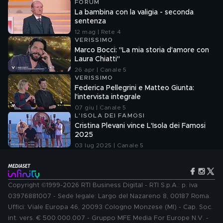
FORUM
La bambina con la valigia - seconda
sentenza
12 mag | Rete 4
VERISSIMO
Marco Bocci: "La mia storia d'amore con
Laura Chiatti"
26 apr | Canale 5
VERISSIMO
Federica Pellegrini e Matteo Giunta:
l'intervista integrale
07 giu | Canale 5
L'ISOLA DEI FAMOSI
Cristina Plevani vince L'Isola dei Famosi
2025
03 lug 2025 | Canale 5
Copyright ©1999-2026 RTI Business Digital - RTI S.p.A.: p. iva
03976881007 - Sede legale: Largo del Nazareno 8, 00187 Roma.
Uffici: Viale Europa 46, 20093 Cologno Monzese (MI) - Cap. Soc.
int. vers. € 500.000.007 - Gruppo MFE Media For Europe N.V. -