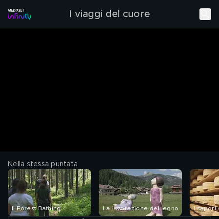
I viaggi del cuore
Nella stessa puntata
Il Forest Bathing
La lavorazione del legno
I sapori