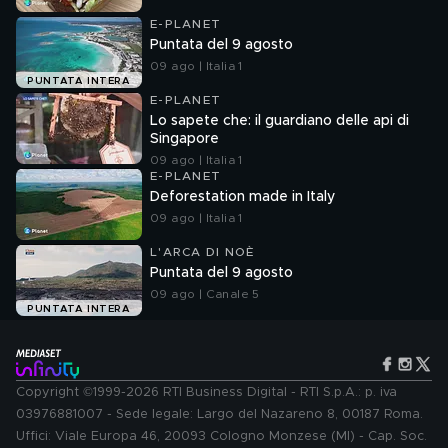
E-PLANET
Puntata del 9 agosto
09 ago | Italia 1
PUNTATA INTERA
E-PLANET
Lo sapete che: il guardiano delle api di
Singapore
09 ago | Italia 1
E-PLANET
Deforestation made in Italy
09 ago | Italia 1
L'ARCA DI NOÈ
Puntata del 9 agosto
09 ago | Canale 5
PUNTATA INTERA
Copyright ©1999-2026 RTI Business Digital - RTI S.p.A.: p. iva
03976881007 - Sede legale: Largo del Nazareno 8, 00187 Roma.
Uffici: Viale Europa 46, 20093 Cologno Monzese (MI) - Cap. Soc.