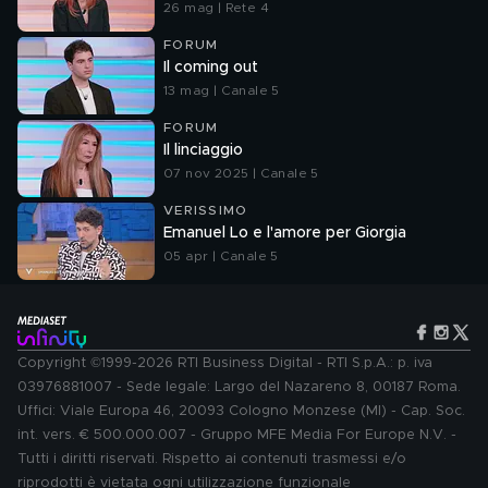
26 mag | Rete 4
FORUM
Il coming out
13 mag | Canale 5
FORUM
Il linciaggio
07 nov 2025 | Canale 5
VERISSIMO
Emanuel Lo e l'amore per Giorgia
05 apr | Canale 5
Copyright ©1999-2026 RTI Business Digital - RTI S.p.A.: p. iva
03976881007 - Sede legale: Largo del Nazareno 8, 00187 Roma.
Uffici: Viale Europa 46, 20093 Cologno Monzese (MI) - Cap. Soc.
int. vers. € 500.000.007 - Gruppo MFE Media For Europe N.V. -
Tutti i diritti riservati. Rispetto ai contenuti trasmessi e/o
riprodotti è vietata ogni utilizzazione funzionale