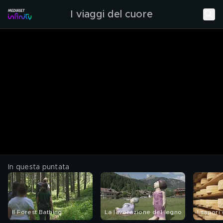
I viaggi del cuore
In questa puntata
Il Forest Bathing
La lavorazione del legno
I sapori