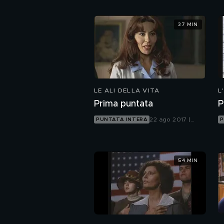
37 MIN
LE ALI DELLA VITA
L
Prima puntata
P
22 ago 2017 |
PUNTATA INTERA
P
Canale 5
54 MIN