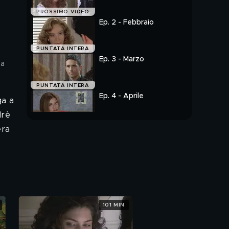
PROSSIMO VIDEO
Ep. 2 - Febbraio
PUNTATA INTERA
Ep. 3 - Marzo
ia
PUNTATA INTERA
Ep. 4 - Aprile
ga a
drè
PUNTATA INTERA
era
101 MIN