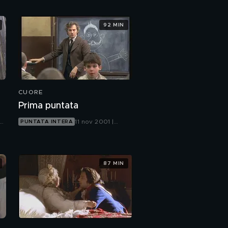
92 MIN
CUORE
Prima puntata
11 nov 2001 |
PUNTATA INTERA
Canale 5
87 MIN