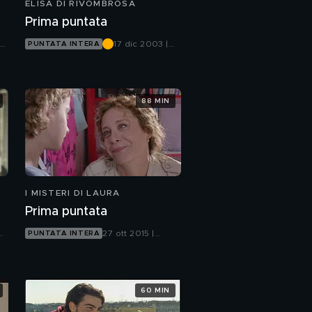
ELISA DI RIVOMBROSA
Prima puntata
le
17 dic 2003 |
PUNTATA INTERA
Canale 5
88 MIN
I MISTERI DI LAURA
Prima puntata
27 ott 2015 |
PUNTATA INTERA
Canale 5
60 MIN