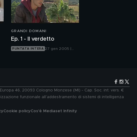
GRANDI DOMANI
Ep. 1 - Il verdetto
27 gen 2005 |
PUNTATA INTERA
Italia 1
e Europa 46, 20093 Cologno Monzese (MI) - Cap. Soc. int. vers. €
lizzazione funzionale all'addestramento di sistemi di intelligenza
cy
Cookie policy
Cos'è Mediaset Infinity