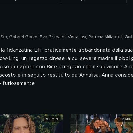
io, Gabriel Garko, Eva Grimaldi, Virna Lisi, Patricia Millardet, Giul
a la fidanzatina Lilli, praticamente abbandonata dalla sua
how-Ling, un ragazzo cinese la cui severa madre li obbli
ciso di riaprire con Bice il negozio che il suo amore An
ascosto e in seguito restituito da Annalisa. Anna consid
no furiosamente.
99 MIN
92 MIN