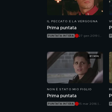
IL PECCATO E LA VERGOGNA
V
Prima puntata
P
27 gen 2019 |
PUNTATA INTERA
P
Canale 5
81 MIN
NON È STATO MIO FIGLIO
R
Prima puntata
P
15 mar 2016 |
PUNTATA INTERA
P
Canale 5