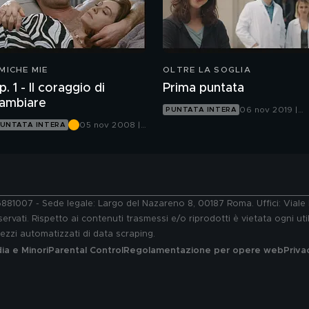
MICHE MIE
OLTRE LA SOGLIA
p. 1 - Il coraggio di
Prima puntata
ambiare
06 nov 2019 |
PUNTATA INTERA
Canale 5
05 nov 2008 |
UNTATA INTERA
Canale 5
76881007 - Sede legale: Largo del Nazareno 8, 00187 Roma. Uffici: Vial
ervati. Rispetto ai contenuti trasmessi e/o riprodotti è vietata ogni uti
 mezzi automatizzati di data scraping.
a e Minori
Parental Control
Regolamentazione per opere web
Priva