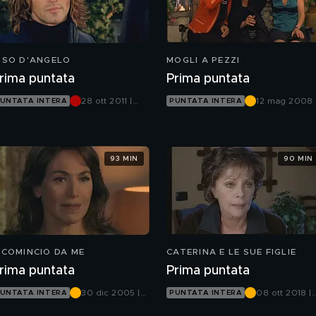
ISO D'ANGELO
MOGLI A PEZZI
rima puntata
Prima puntata
28 ott 2011 |
12 mag 2008 
UNTATA INTERA
PUNTATA INTERA
Canale 5
Canale 5
93 MIN
90 MIN
ICOMINCIO DA ME
CATERINA E LE SUE FIGLIE
rima puntata
Prima puntata
30 dic 2005 |
08 ott 2018 |
UNTATA INTERA
PUNTATA INTERA
Canale 5
Canale 5