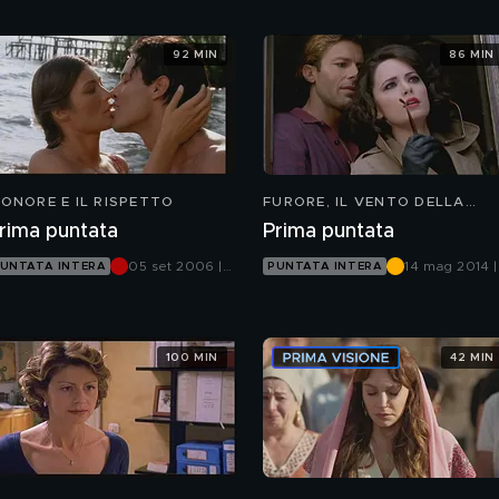
92 MIN
86 MIN
'ONORE E IL RISPETTO
FURORE, IL VENTO DELLA
SPERANZA
rima puntata
Prima puntata
05 set 2006 |
14 mag 2014 |
UNTATA INTERA
PUNTATA INTERA
Canale 5
Canale 5
100 MIN
42 MIN