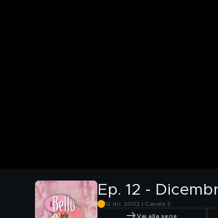
Ep. 12 - Dicemb
12 dic 2002 | Canale 5
Vai alla serie