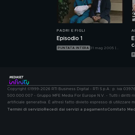
PADRI E FIGLI
A
Episodio 1
E
c
31 mag 2005 |
PUNTATA INTERA
Canale 5
P
Copyright ©1999-2026 RTI Business Digital - RTI S.p.A.: p. iva 039
500.000.007 - Gruppo MFE Media For Europe N.V. - Tutti i diritti ris
artificiale generativa. È altresì fatto divieto espresso di utilizzare
Termini di servizio
Recedi dai servizi a pagamento
Comitato Medi