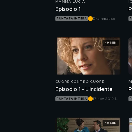
MAMMA LUCIA
I
Episodio 1
P
Drammatico
PUNTATA INTERA
P
49 MIN
CUORE CONTRO CUORE
R
Episodio 1 - L'incidente
P
17 nov 2019 |
PUNTATA INTERA
P
Rete 4
48 MIN