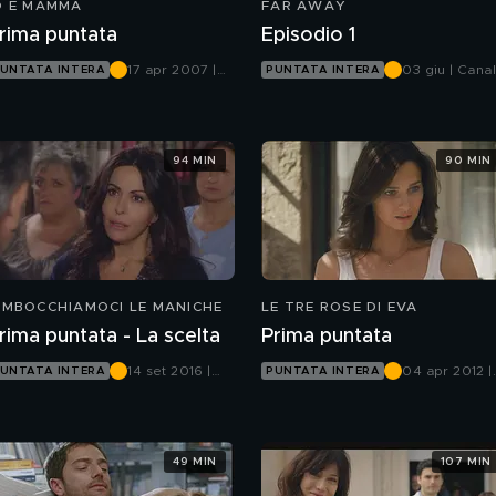
O E MAMMA
FAR AWAY
rima puntata
Episodio 1
17 apr 2007 |
03 giu | Cana
UNTATA INTERA
PUNTATA INTERA
Rete 4
5
94 MIN
90 MIN
IMBOCCHIAMOCI LE MANICHE
LE TRE ROSE DI EVA
rima puntata - La scelta
Prima puntata
14 set 2016 |
04 apr 2012 |
UNTATA INTERA
PUNTATA INTERA
Canale 5
Canale 5
49 MIN
107 MIN