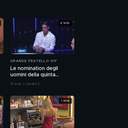
Raul è eliminato
8 MIN
Una lettera per
Raimondo e l'incontro
con i suoi allievi
Il videomessaggio di
Joshua per Ilary
GRANDE FRATELLO VIP
Le nomination degli
Un nuovo incontro tra
uomini della quinta
Antonella e Pietro
puntata
Delle Piane
31 mar | Canale 5
Lucia e l'abbraccio
della sorella Antonia
1 MIN
Il best della battle dei
talenti