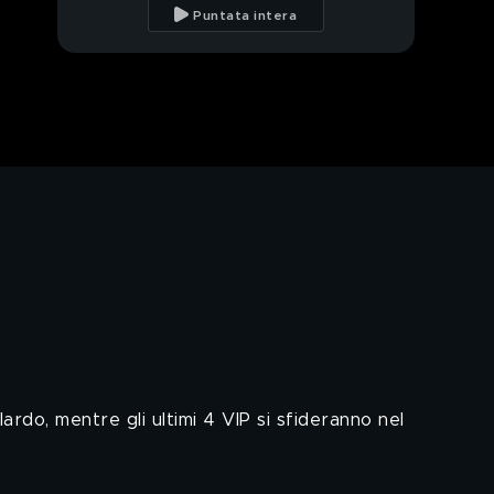
bigliettino nascosto
Puntata intera
La figlia e la ex moglie
di Renato lo
sorprendono alla sua
uscita
Il Best di questa
edizione di Grande
Fratello VIP
I VIP si dividono in due
gruppi e parte il primo
televoto flash
Il racconto del passato
di Alessandra e una
sorpresa speciale
La famiglia di Raul lo
raggiunge in
Monolocale
ardo, mentre gli ultimi 4 VIP si sfideranno nel
Un momento speciale
per Adriana