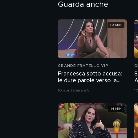
Guarda anche
10 MIN
GRANDE FRATELLO VIP
G
Francesca sotto accusa:
S
le dure parole verso la
A
ragazza e il confronto
A
10 apr | Canale 5
1
con chi l'ha criticata
14 MIN