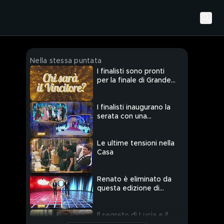
Nella stessa puntata
I finalisti sono pronti
per la finale di Grande
Fratello VIP
I finalisti inaugurano la
serata con una
coreografia
Le ultime tensioni nella
Casa
Renato è eliminato da
questa edizione di
Grande Fratello VIP
Il segreto di Lucia e il