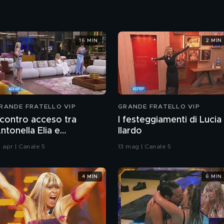
16 MIN
2 MIN
RANDE FRATELLO VIP
GRANDE FRATELLO VIP
contro acceso tra
I festeggiamenti di Lucia
ntonella Elia e
Ilardo
lessandra Mussolini
0 apr | Canale 5
13 mag | Canale 5
4 MIN
6 MIN