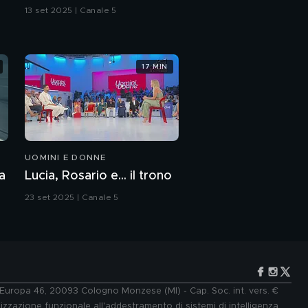
13 set 2025 | Canale 5
17 MIN
UOMINI E DONNE
a
Lucia, Rosario e... il trono
23 set 2025 | Canale 5
e Europa 46, 20093 Cologno Monzese (MI) - Cap. Soc. int. vers. €
lizzazione funzionale all'addestramento di sistemi di intelligenza