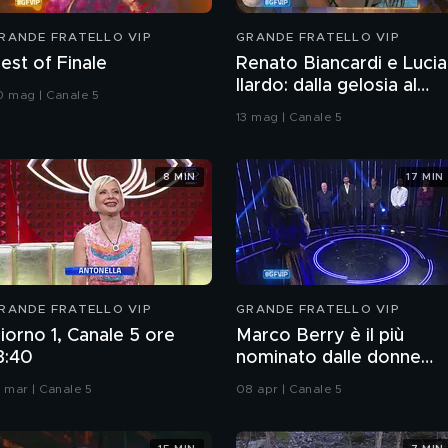
RANDE FRATELLO VIP
GRANDE FRATELLO VIP
est of Finale
Renato Biancardi e Lucia
Ilardo: dalla gelosia al
0 mag | Canale 5
bacio
13 mag | Canale 5
8 MIN
17 MIN
RANDE FRATELLO VIP
GRANDE FRATELLO VIP
iorno 1, Canale 5 ore
Marco Berry è il più
3:40
nominato dalle donne
nella settima puntata
8 mar | Canale 5
08 apr | Canale 5