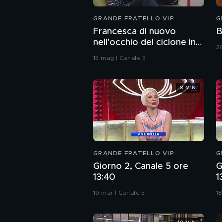
GRANDE FRATELLO VIP
G
Francesca di nuovo
B
nell'occhio del ciclone in
2
Casa
15 mag | Canale 5
8 MIN
GRANDE FRATELLO VIP
G
Giorno 2, Canale 5 ore
G
13:40
1
19 mar | Canale 5
1