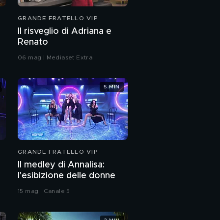
L'ingresso in Studio di
GRANDE FRATELLO VIP
Renato e Raul
Il risveglio di Adriana e
Renato
Lucia è eliminata
06 mag | Mediaset Extra
Una sorpresa per Ilary
5 MIN
e il ballo con Francesca
PROSSIMO VIDEO
Adriana è eliminata
GRANDE FRATELLO VIP
I meme cult di questa
Il medley di Annalisa:
edizione
l'esibizione delle donne
15 mag | Canale 5
L'ingresso di Adriana e
Lucia in Studio