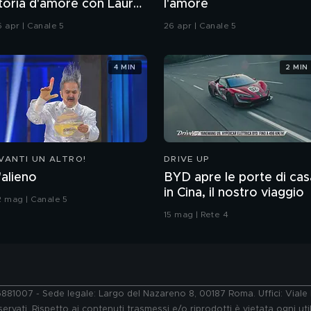
toria d'amore con Laura
l'amore
hiatti"
6 apr | Canale 5
26 apr | Canale 5
4 MIN
2 MIN
VANTI UN ALTRO!
DRIVE UP
'alieno
BYD apre le porte di cas
in Cina, il nostro viaggio
2 mag | Canale 5
15 mag | Rete 4
76881007 - Sede legale: Largo del Nazareno 8, 00187 Roma. Uffici: Vial
ervati. Rispetto ai contenuti trasmessi e/o riprodotti è vietata ogni uti