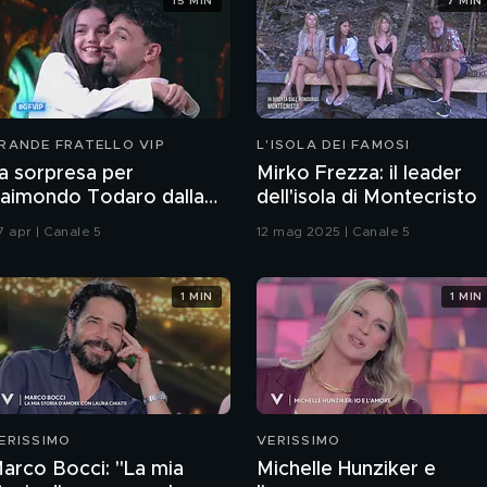
15 MIN
7 MIN
RANDE FRATELLO VIP
L'ISOLA DEI FAMOSI
a sorpresa per
Mirko Frezza: il leader
aimondo Todaro dalla
dell'isola di Montecristo
iglia Jasmine
7 apr | Canale 5
12 mag 2025 | Canale 5
1 MIN
1 MIN
ERISSIMO
VERISSIMO
arco Bocci: "La mia
Michelle Hunziker e