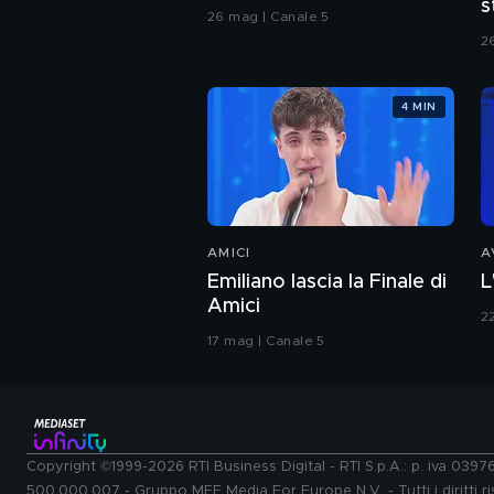
s
26 mag | Canale 5
C
2
4 MIN
AMICI
A
Emiliano lascia la Finale di
L
Amici
2
17 mag | Canale 5
Copyright ©1999-2026 RTI Business Digital - RTI S.p.A.: p. iva 039
500.000.007 - Gruppo MFE Media For Europe N.V. - Tutti i diritti ris