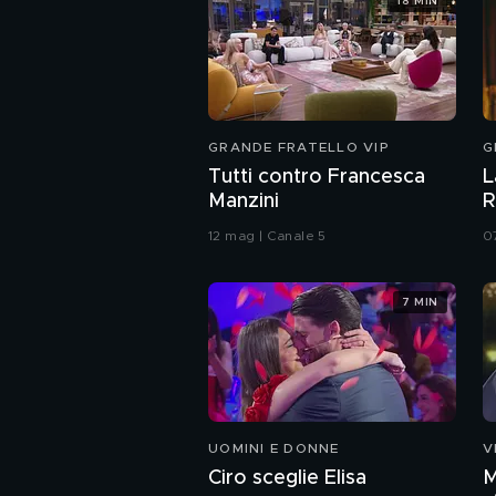
18 MIN
GRANDE FRATELLO VIP
G
Tutti contro Francesca
L
Manzini
R
f
12 mag | Canale 5
0
7 MIN
UOMINI E DONNE
V
Ciro sceglie Elisa
M