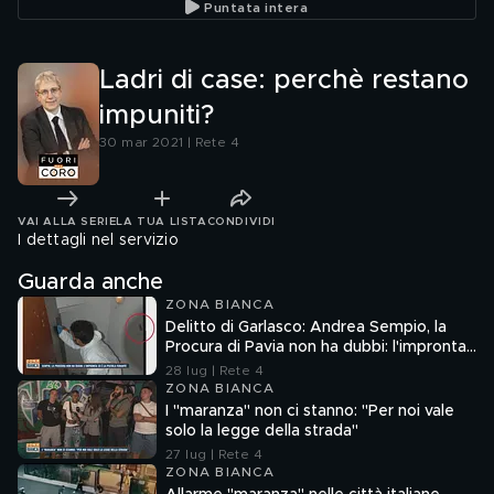
Puntata intera
Ladri di case: perchè restano
impuniti?
30 mar 2021 | Rete 4
VAI ALLA SERIE
LA TUA LISTA
CONDIVIDI
I dettagli nel servizio
Guarda anche
ZONA BIANCA
Delitto di Garlasco: Andrea Sempio, la
Procura di Pavia non ha dubbi: l'impronta
33 è la pistola fumante
28 lug | Rete 4
ZONA BIANCA
I "maranza" non ci stanno: "Per noi vale
solo la legge della strada"
27 lug | Rete 4
ZONA BIANCA