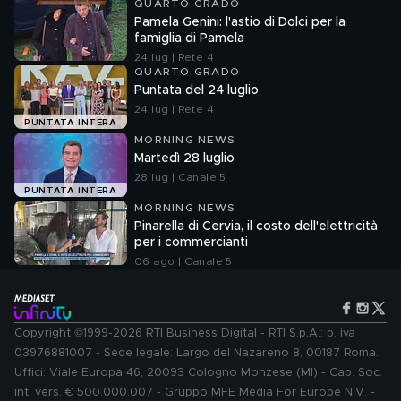
QUARTO GRADO
Pamela Genini: l'astio di Dolci per la
famiglia di Pamela
24 lug | Rete 4
QUARTO GRADO
Puntata del 24 luglio
24 lug | Rete 4
PUNTATA INTERA
MORNING NEWS
Martedì 28 luglio
28 lug | Canale 5
PUNTATA INTERA
MORNING NEWS
Pinarella di Cervia, il costo dell'elettricità
per i commercianti
06 ago | Canale 5
Copyright ©1999-2026 RTI Business Digital - RTI S.p.A.: p. iva
03976881007 - Sede legale: Largo del Nazareno 8, 00187 Roma.
Uffici: Viale Europa 46, 20093 Cologno Monzese (MI) - Cap. Soc.
int. vers. € 500.000.007 - Gruppo MFE Media For Europe N.V. -