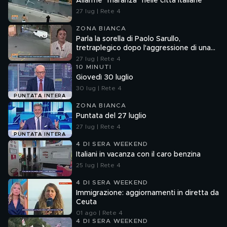
Allarme "maranza" nelle città italiane
27 lug | Rete 4
ZONA BIANCA
Parla la sorella di Paolo Sarullo,
tretraplegico dopo l'aggressione di una
baby gang
27 lug | Rete 4
10 MINUTI
Giovedì 30 luglio
30 lug | Rete 4
PUNTATA INTERA
ZONA BIANCA
Puntata del 27 luglio
27 lug | Rete 4
PUNTATA INTERA
4 DI SERA WEEKEND
Italiani in vacanza con il caro benzina
25 lug | Rete 4
4 DI SERA WEEKEND
Immigrazione: aggiornamenti in diretta da
Ceuta
01 ago | Rete 4
4 DI SERA WEEKEND