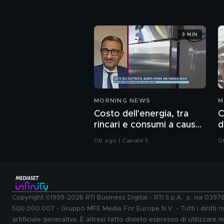
3 MIN
MORNING NEWS
M
Costo dell'energia, tra
C
rincari e consumi a causa
d
del caldo record
a
06 ago | Canale 5
0
Copyright ©1999-2026 RTI Business Digital - RTI S.p.A.: p. iva 039
500.000.007 - Gruppo MFE Media For Europe N.V. - Tutti i diritti ris
artificiale generativa. È altresì fatto divieto espresso di utilizzare