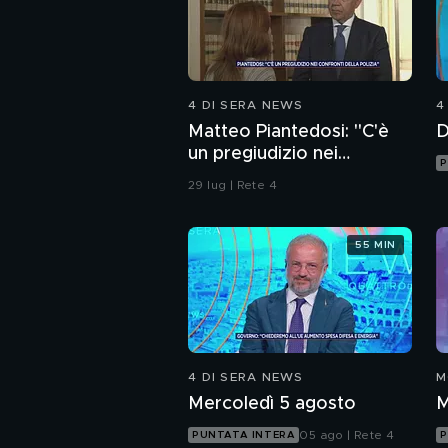
4 DI SERA NEWS
4
Matteo Piantedosi: "C'è
D
un pregiudizio nei
P
confronti della polizia"
29 lug | Rete 4
55 MIN
4 DI SERA NEWS
M
Mercoledì 5 agosto
M
05 ago | Rete 4
PUNTATA INTERA
P