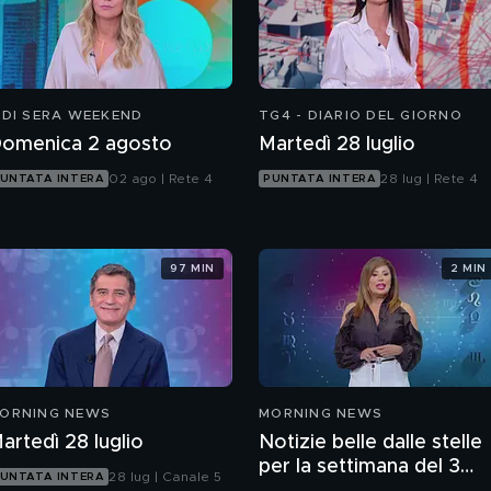
 DI SERA WEEKEND
TG4 - DIARIO DEL GIORNO
omenica 2 agosto
Martedì 28 luglio
02 ago | Rete 4
28 lug | Rete 4
UNTATA INTERA
PUNTATA INTERA
97 MIN
2 MIN
ORNING NEWS
MORNING NEWS
artedì 28 luglio
Notizie belle dalle stelle
per la settimana del 3
28 lug | Canale 5
UNTATA INTERA