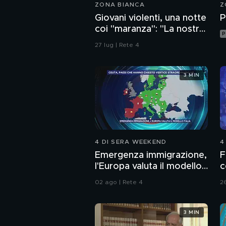
ZONA BIANCA
Z
Giovani violenti, una notte
P
coi "maranza": "La nostra
P
legge è la strada"
27 lug | Rete 4
3 MIN
4 DI SERA WEEKEND
4
Emergenza immigrazione,
F
l'Europa valuta il modello
c
Italia
02 ago | Rete 4
26
3 MIN