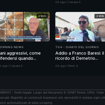
agosto
03 ago | Canale 5
3 MIN
2 MIN
ORNING NEWS
TG4 - DIARIO DEL GIORNO
ani aggressivi, come
Addio a Franco Baresi: il
ifendersi quando
ricordo di Demetrio
ttaccano?
Albertini, Clarence
6 ago | Canale 5
04 ago | Rete 4
Seedorf e Giovanni Galli
76881007 - Sede legale: Largo del Nazareno 8, 00187 Roma. Uffici: Vial
ervati. Rispetto ai contenuti trasmessi e/o riprodotti è vietata ogni uti
 mezzi automatizzati di data scraping.