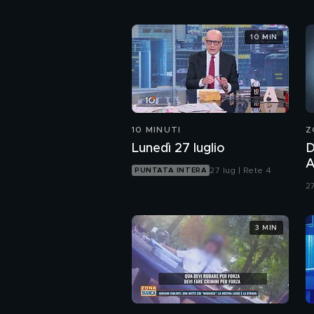
10 MIN
10 MINUTI
Z
Lunedì 27 luglio
D
A
27 lug | Rete 4
PUNTATA INTERA
V
27
d
3 MIN