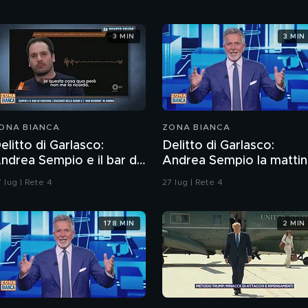
3 MIN
3 MIN
ONA BIANCA
ZONA BIANCA
elitto di Garlasco:
Delitto di Garlasco:
ndrea Sempio e il bar di
Andrea Sempio la mattin
igevano e i racconti
del delitto è stato in un
 lug | Rete 4
27 lug | Rete 4
ella madre
bar?
178 MIN
2 MIN