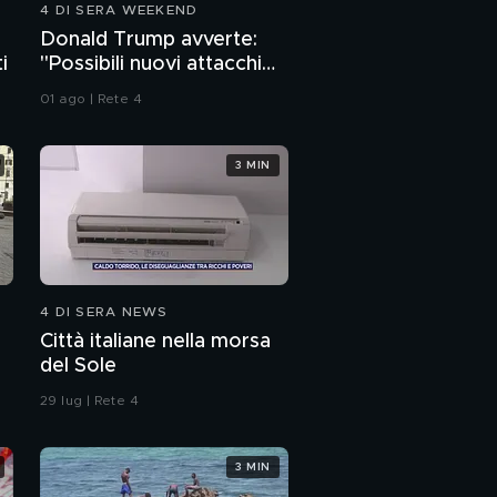
4 DI SERA WEEKEND
Ladri di case: ecco chi
Donald Trump avverte:
è l'abusiva che occupa
i
"Possibili nuovi attacchi
all'Iran"
01 ago | Rete 4
Ladri di case - senza
regole, vincono gli
irregolari
3 MIN
Ladri di case
Ladri di case: perchè
restano impuniti?
4 DI SERA NEWS
Città italiane nella morsa
Così gli abusivi portano
del Sole
via le case
29 lug | Rete 4
Ladri di case: il caso di
Taranto
3 MIN