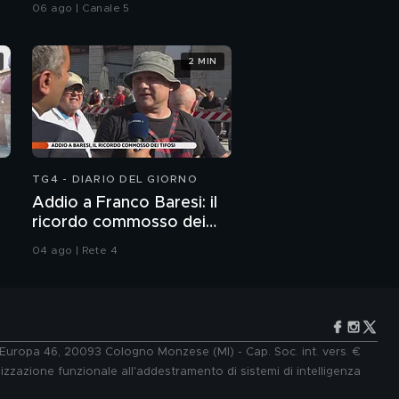
06 ago | Canale 5
2 MIN
Virus: ci possiamo
fidare della protezione
civile?
Covid: quante morti si
potevano evitare?
TG4 - DIARIO DEL GIORNO
Addio a Franco Baresi: il
ricordo commosso dei
tifosi
04 ago | Rete 4
e Europa 46, 20093 Cologno Monzese (MI) - Cap. Soc. int. vers. €
lizzazione funzionale all'addestramento di sistemi di intelligenza