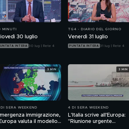
0 MINUTI
TG4 - DIARIO DEL GIORNO
iovedì 30 luglio
Venerdì 31 luglio
30 lug | Rete 4
31 lug | Rete 4
UNTATA INTERA
PUNTATA INTERA
3 MIN
3 MIN
 DI SERA WEEKEND
4 DI SERA WEEKEND
mergenza immigrazione,
L'Italia scrive all'Europa:
'Europa valuta il modello
"Riunione urgente
talia
sull'immigrazione"