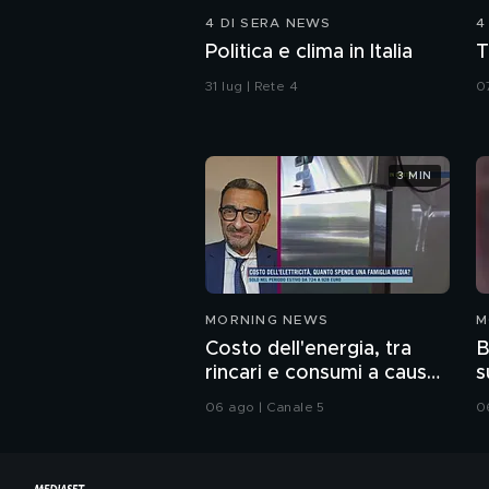
4 DI SERA NEWS
4
Politica e clima in Italia
T
31 lug | Rete 4
0
3 MIN
MORNING NEWS
M
Costo dell'energia, tra
B
rincari e consumi a causa
s
del caldo record
06 ago | Canale 5
0