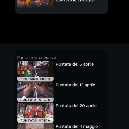
davvero le chiusure?
Virus, i divieti degli
ultimi mesi sono
legittimi?
Scandalo mascherine:
quelle di stoffa sono
tutte farlocche?
Allarme mascherine
Puntate successive
per bambini
Puntata del 6 aprile
Virus, l'inchiesta choc:
PROSSIMO VIDEO
"I morti? Spalmiamoli
Puntata del 13 aprile
un poco"
Il sacco del covid:
PUNTATA INTERA
quante morti si
Puntata del 20 aprile
potevano evitare?
Virus, Molise nel caos:
PUNTATA INTERA
malati lasciati senza
Puntata del 4 maggio