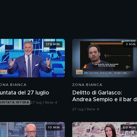
178 MIN
3 MIN
ONA BIANCA
ZONA BIANCA
untata del 27 luglio
Delitto di Garlasco:
Andrea Sempio e il bar d
27 lug | Rete 4
UNTATA INTERA
Vigevano e i racconti
27 lug | Rete 4
della madre
10 MIN
50 MIN