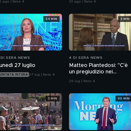
2 ago | Rete 4
01 ago | Rete 4
54 MIN
3 MIN
 DI SERA NEWS
4 DI SERA NEWS
unedì 27 luglio
Matteo Piantedosi: "C'è
un pregiudizio nei
27 lug | Rete 4
UNTATA INTERA
confronti della polizia"
29 lug | Rete 4
3 MIN
95 MIN