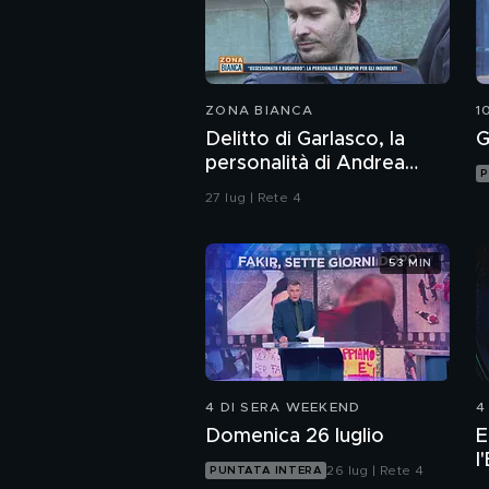
ZONA BIANCA
1
Delitto di Garlasco, la
G
personalità di Andrea
P
Sempio per gli inquirenti:
27 lug | Rete 4
"Ossessionato e
bugiardo"
53 MIN
4 DI SERA WEEKEND
4
Domenica 26 luglio
E
l
26 lug | Rete 4
PUNTATA INTERA
I