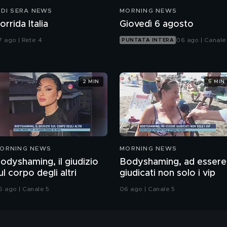
 DI SERA NEWS
MORNING NEWS
orrida Italia
Giovedì 6 agosto
7 ago | Rete 4
06 ago | Canale
PUNTATA INTERA
2 MIN
5 MIN
ORNING NEWS
MORNING NEWS
odyshaming, il giudizio
Bodyshaming, ad essere
ul corpo degli altri
giudicati non solo i vip
6 ago | Canale 5
06 ago | Canale 5