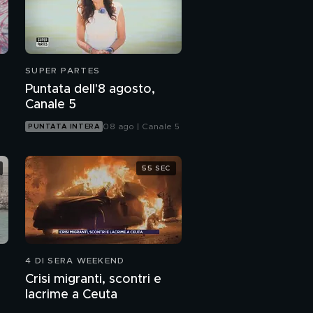
Ladri di case: ecco chi
è l'abusiva che occupa
Ladri di case - senza
SUPER PARTES
regole, vincono gli
Puntata dell'8 agosto,
irregolari
Canale 5
Ladri di case
08 ago | Canale 5
PUNTATA INTERA
Ladri di case: perchè
55 SEC
restano impuniti?
Così gli abusivi portano
via le case
4 DI SERA WEEKEND
Ladri di case: il caso di
Crisi migranti, scontri e
Taranto
lacrime a Ceuta