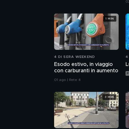
0
1 MIN
4 DI SERA WEEKEND
4
Esodo estivo, in viaggio
L
con carburanti in aumento
P
01 ago | Rete 4
3 MIN