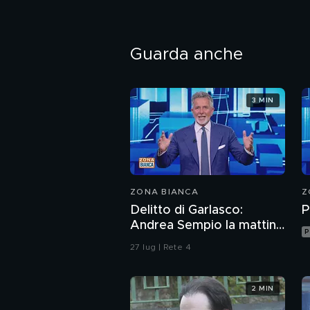
Guarda anche
3 MIN
ZONA BIANCA
Z
Delitto di Garlasco:
P
Andrea Sempio la mattina
P
del delitto è stato in un
27 lug | Rete 4
bar?
2 MIN