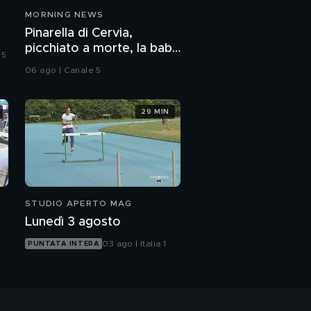
MORNING NEWS
Pinarella di Cervia,
Virus: ci possiamo
picchiato a morte, la baby
 5
fidare della protezione
gang in una telecamera
civile?
06 ago | Canale 5
Covid: quante morti si
potevano evitare?
29 MIN
STUDIO APERTO MAG
Lunedì 3 agosto
03 ago | Italia 1
PUNTATA INTERA