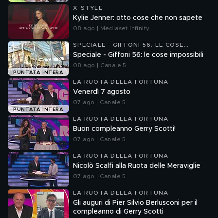
X-STYLE
Kylie Jenner: otto cose che non sapete
08 ago | Mediaset Infinity
SPECIALE - GIFFONI 56: LE COSE
IMPOSSIBILI
Speciale - Giffoni 56: le cose impossibili
08 ago | Canale 5
PUNTATA INTERA
LA RUOTA DELLA FORTUNA
Venerdì 7 agosto
07 ago | Canale 5
PUNTATA INTERA
LA RUOTA DELLA FORTUNA
Buon compleanno Gerry Scotti!
07 ago | Canale 5
LA RUOTA DELLA FORTUNA
Nicolò Scalfi alla Ruota delle Meraviglie
07 ago | Canale 5
LA RUOTA DELLA FORTUNA
Gli auguri di Pier Silvio Berlusconi per il
compleanno di Gerry Scotti