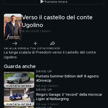
Puntata intera
Verso il castello del conte
Ugolino
18 dic 2020 | Italia 1
VAI ALLA SERIE
LA TUA LISTA
CONDIVIDI
La lunga scalata di Freedom verso il castello del conte
Ugolino.
Guarda anche
DRIVE UP
Puntata Summer Edition dell' 8 agosto
#DriveUp
08 ago | Italia 1
PUNTATA INTERA
DRIVE UP
Ringo's Garage: il "record" della microcar
Ligier al Nürburgring
08 ago | Italia 1
PUNTATA INTERA