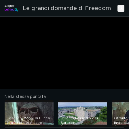
Le grandi domande di Freedom
Nella stessa puntata
Toscana, Bagni di Lucca:
Otranto:l'assedio dei
Otranto:
il meglio del museo
Saraceni
inviolat
dell'Impossibile