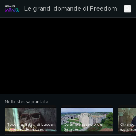
Le grandi domande di Freedom
Nella stessa puntata
Toscana, Bagni di Lucca:
Otranto:l'assedio dei
Otranto:
il meglio del museo
Saraceni
inviolat
dell'Impossibile