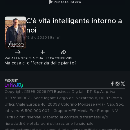
Puntata intera
C'è vita intelligente intorno a
noi
18 dic 2020 | Italia 1
VAI ALLA SERIE
LA TUA LISTA
CONDIVIDI
Ma cosa ci differenzia dalle piante?
Copyright ©1999-2026 RTI Business Digital - RTI S.p.A.: p. iva
03976881007 - Sede legale: Largo del Nazareno 8, 00187 Roma.
Uffici: Viale Europa 46, 20093 Cologno Monzese (MI) - Cap. Soc.
int. vers. € 500.000.007 - Gruppo MFE Media For Europe N.V. -
Tutti i diritti riservati. Rispetto ai contenuti trasmessi e/o
riprodotti è vietata ogni utilizzazione funzionale