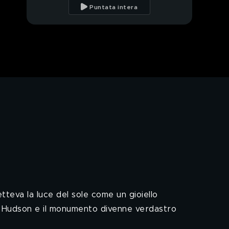
alla Statua della
Puntata intera
Libertà
In volo sopra New York
al tramonto
Il colore originale della
Statua della Libertà
Irlanda 1989: trovato in
un bosco i resti di un
folletto?
PROSSIMO VIDEO
Un antico manoscritto
sulla Saga di Fergus
Mac Leti
Irlanda: a caccia di
folletti
tteva la luce del sole come un gioiello
fiume Hudson e il monumento divenne verdastro
Irlanda: l'uomo che
sussurra ai folletti