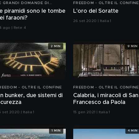
E GRANDI DOMANDE DI
FREEDOM - OLTRE IL CONFINE
REEDOM
e piramidi sono le tombe
L'oro del Soratte
ei faraoni?
26 set 2020 | Italia 1
4 ago | Rete 4
2 MIN
9 MIN
REEDOM - OLTRE IL CONFINE
FREEDOM - OLTRE IL CONFINE
n bunker, due sistemi di
Calabria, i miracoli di San
icurezza
Francesco da Paola
 set 2020 | Italia 1
15 gen 2021 | Italia 1
1 MIN
4 MIN