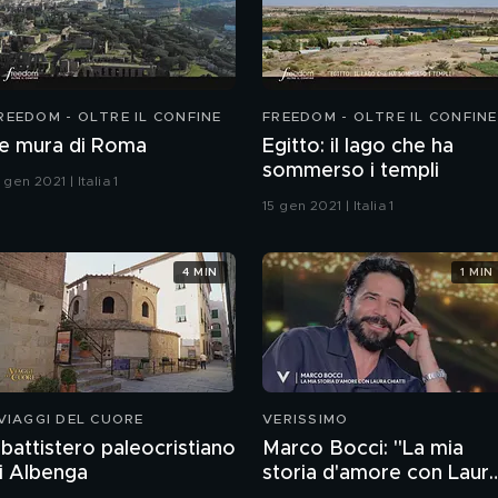
REEDOM - OLTRE IL CONFINE
FREEDOM - OLTRE IL CONFINE
e mura di Roma
Egitto: il lago che ha
sommerso i templi
 gen 2021 | Italia 1
15 gen 2021 | Italia 1
4 MIN
1 MIN
 VIAGGI DEL CUORE
VERISSIMO
l battistero paleocristiano
Marco Bocci: "La mia
i Albenga
storia d'amore con Laur