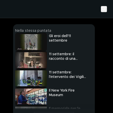
Nella stessa puntata
Gli eroi dell'11
settembre
11 settembre: il
racconto di una
testimone
11 settembre:
l'intervento dei Vigili
del fuoco
Il New York Fire
Museum
Il memoriale per le