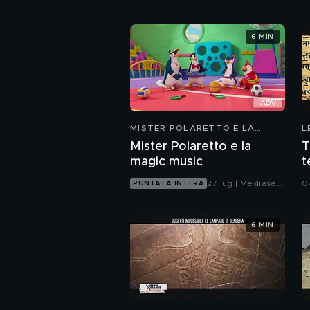
6 MIN
MISTER POLARETTO E LA
L
MAGIC MUSIC
F
Mister Polaretto e la
T
magic music
t
27 lug | Mediaset
0
PUNTATA INTERA
Infinity
6 MIN