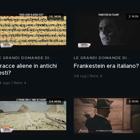
16 MIN
2 MIN
E GRANDI DOMANDE DI
LE GRANDI DOMANDE DI
REEDOM
FREEDOM
racce aliene in antichi
Frankestein era italiano?
esti?
08 lug | Rete 4
4 ago | Rete 4
34 MIN
3 MIN