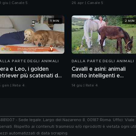
Chiatti"
0 giu | Canale 5
26 apr | Canale 5
1 MIN
2 MIN
ALLA PARTE DEGLI ANIMALI
DALLA PARTE DEGLI ANIMALI
era e Leo, i golden
Cavalli e asini: animali
etriever più scatenati del
molto intelligenti e
web
sensibili
5 gen | Rete 4
14 giu | Rete 4
76881007 - Sede legale: Largo del Nazareno 8, 00187 Roma. Uffici: Vial
ervati. Rispetto ai contenuti trasmessi e/o riprodotti è vietata ogni uti
 mezzi automatizzati di data scraping.