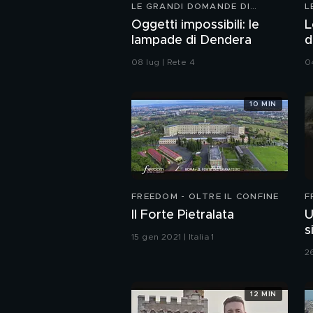
LE GRANDI DOMANDE DI
L
FREEDOM
F
Oggetti impossibili: le
L
lampade di Dendera
d
08 lug | Rete 4
0
10 MIN
FREEDOM - OLTRE IL CONFINE
F
Il Forte Pietralata
U
s
15 gen 2021 | Italia 1
26
12 MIN