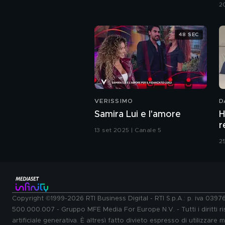
2
48 SEC
VERISSIMO
D
Samira Lui e l'amore
H
r
13 set 2025 | Canale 5
2
Copyright ©1999-2026 RTI Business Digital - RTI S.p.A.: p. iva 039
500.000.007 - Gruppo MFE Media For Europe N.V. - Tutti i diritti ris
artificiale generativa. È altresì fatto divieto espresso di utilizzare