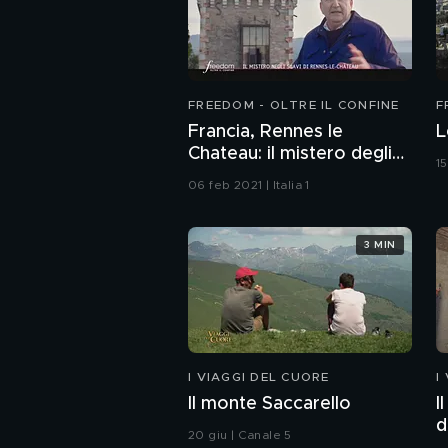
FREEDOM - OLTRE IL CONFINE
F
Francia, Rennes le
L
Chateau: il mistero degli
15
scavi
06 feb 2021 | Italia 1
3 MIN
I VIAGGI DEL CUORE
I
Il monte Saccarello
I
d
20 giu | Canale 5