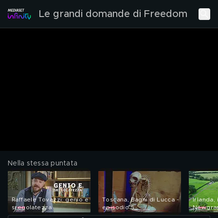
Le grandi domande di Freedom
Nella stessa puntata
Raffaele Tovazzi: genio e
Toscana, Bagni di Lucca -
Irlanda, 
sregolatezza
episodio 5
Newgran
nella sto