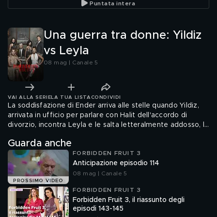
Puntata intera
Una guerra tra donne: Yildiz
vs Leyla
08 mag | Canale 5
VAI ALLA SERIE
LA TUA LISTA
CONDIVIDI
La soddisfazione di Ender arriva alle stelle quando Yildiz,
arrivata in ufficio per parlare con Halit dell'accordo di
divorzio, incontra Leyla e le salta letteralmente addosso, la
trascina a terra tirandola per i capelli. Alla scena assistono
Guarda anche
tutti e Halit, furioso, firma per rabbia l'accordo di divorzio.
FORBIDDEN FRUIT 3
Anticipazione episodio 114
08 mag | Canale 5
PROSSIMO VIDEO
FORBIDDEN FRUIT 3
Forbidden Fruit 3, il riassunto degli
episodi 143-145