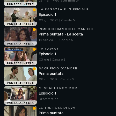
25 mar | Mediaset Infinity
PUNTATA INTERA
LA RAGAZZA E L'UFFICIALE
Episodio 1
09 giu 2023 | Canale 5
PUNTATA INTERA
RIMBOCCHIAMOCI LE MANICHE
Prima puntata - La scelta
14 set 2016 | Canale 5
PUNTATA INTERA
FAR AWAY
Episodio 1
03 giu | Canale 5
PUNTATA INTERA
SACRIFICIO D'AMORE
Prima puntata
08 dic 2017 | Canale 5
PUNTATA INTERA
MESSAGE FROM MOM
Episodio 1
Drammatico
PUNTATA INTERA
LE TRE ROSE DI EVA
Prima puntata