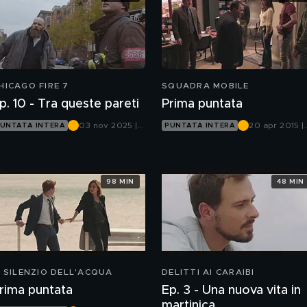
HICAGO FIRE 7
SQUADRA MOBILE
p. 10 - Tra queste pareti
Prima puntata
03 nov 2025 |
20 apr 2015 |
UNTATA INTERA
PUNTATA INTERA
20
Canale 5
98 MIN
48 MIN
L SILENZIO DELL'ACQUA
DELITTI AI CARAIBI
rima puntata
Ep. 3 - Una nuova vita in
martinica