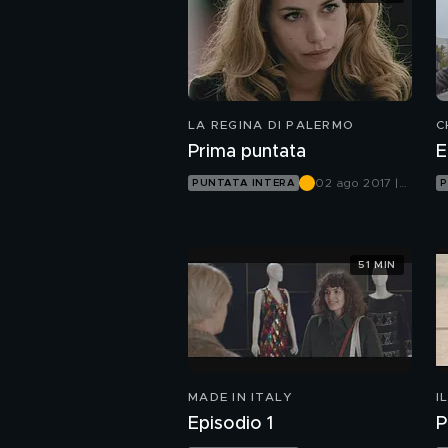
LA REGINA DI PALERMO
C
Prima puntata
E
02 ago 2017 |
PUNTATA INTERA
P
Canale 5
51 MIN
MADE IN ITALY
I
Episodio 1
P