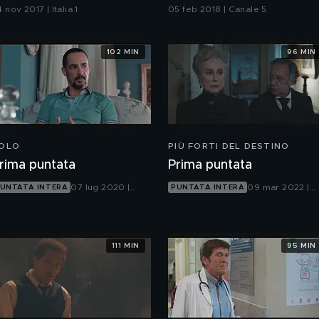
 nov 2017 | Italia 1
05 feb 2018 | Canale 5
102 MIN
96 MIN
OLO
PIÙ FORTI DEL DESTINO
rima puntata
Prima puntata
07 lug 2020 |
09 mar 2022 |
UNTATA INTERA
PUNTATA INTERA
Canale 5
Canale 5
111 MIN
95 MIN