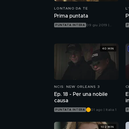
LONTANO DA TE
L
P
Prima puntata
P
09 giu 2019 |
PUNTATA INTERA
P
Canale 5
40 MIN
NCIS: NEW ORLEANS 3
C
Ep. 18 - Per una nobile
E
causa
i
01 ago | Italia 1
PUNTATA INTERA
P
102 MIN