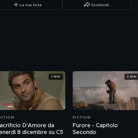
La tua lista
Condividi
1 MIN
3 MIN
ICTION
FICTION
acrificio D'Amore da
Furore - Capitolo
enerdì 8 dicembre su C5
Secondo