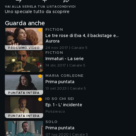
VAI ALLA SERIE
LA TUA LISTA
CONDIVIDI
Uno speciale tutto da scoprire
Guarda anche
FICTION
Le tre rose di Eva 4, il backstage e...
Aurora
24 nov 2017 | Canale 5
PROSSIMO VIDEO
FICTION
Immaturi - La serie
14 dic 2017 | Canale 5
MARIA CORLEONE
Prima puntata
13 set 2023 | Canale 5
PUNTATA INTERA
IO SO CHI SEI
Ep. 1 - L' incidente
Poliziesco
PUNTATA INTERA
SOLO
Prima puntata
07 lug 2020 | Canale 5