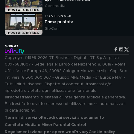
Commedia
PUNTATA INTERA
LOVE SNACK
Prima puntata
Sit-Com
PUNTATA INTERA
Copyright ©1999-2026 RTI Business Digital - RTI S.p.A.: p. iva
03976881007 - Sede legale: Largo del Nazareno 8, 00187 Roma.
Uffici: Viale Europa 46, 20093 Cologno Monzese (MI) - Cap. Soc.
int. vers. € 500.000.007 - Gruppo MFE Media For Europe N.V. -
Tutti i diritti riservati. Rispetto ai contenuti trasmessi e/o
riprodotti è vietata ogni utilizzazione funzionale
all'addestramento di sistemi di intelligenza artificiale generativa.
È altresì fatto divieto espresso di utilizzare mezzi automatizzati
di data scraping.
Termini di servizio
Recedi dai servizi a pagamento
Comitato Media e Minori
Parental Control
Regolamentazione per opere web
Privacy
Cookie policy