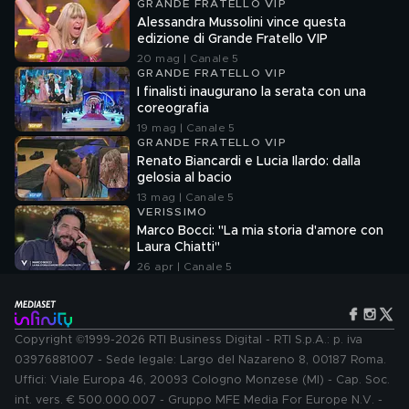
GRANDE FRATELLO VIP
Alessandra Mussolini vince questa
edizione di Grande Fratello VIP
20 mag | Canale 5
GRANDE FRATELLO VIP
I finalisti inaugurano la serata con una
coreografia
19 mag | Canale 5
GRANDE FRATELLO VIP
Renato Biancardi e Lucia Ilardo: dalla
gelosia al bacio
13 mag | Canale 5
VERISSIMO
Marco Bocci: "La mia storia d'amore con
Laura Chiatti"
26 apr | Canale 5
Copyright ©1999-2026 RTI Business Digital - RTI S.p.A.: p. iva
03976881007 - Sede legale: Largo del Nazareno 8, 00187 Roma.
Uffici: Viale Europa 46, 20093 Cologno Monzese (MI) - Cap. Soc.
int. vers. € 500.000.007 - Gruppo MFE Media For Europe N.V. -