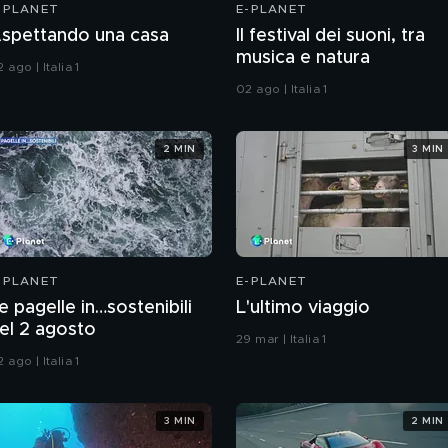
-PLANET
E-PLANET
spettando una casa
Il festival dei suoni, tra
musica e natura
 ago | Italia 1
02 ago | Italia 1
2 MIN
3 MIN
-PLANET
E-PLANET
e pagelle in…sostenibili
L'ultimo viaggio
el 2 agosto
29 mar | Italia 1
 ago | Italia 1
3 MIN
2 MIN