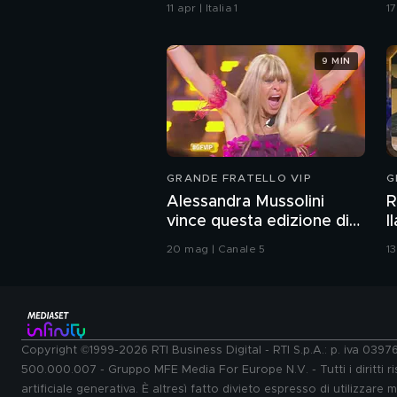
e forme arrotondate
11 apr | Italia 1
1
9 MIN
GRANDE FRATELLO VIP
G
Alessandra Mussolini
R
vince questa edizione di
I
Grande Fratello VIP
b
20 mag | Canale 5
1
Copyright ©1999-2026 RTI Business Digital - RTI S.p.A.: p. iva 039
500.000.007 - Gruppo MFE Media For Europe N.V. - Tutti i diritti ris
artificiale generativa. È altresì fatto divieto espresso di utilizzare