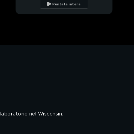
Puntata intera
Pagelle in...sostenibili
del 17 maggio
Il bergamotto di
Reggio Calabria
Le Storie di: un nuovo
futuro per le api
E-Tech: le comunità
energetiche
E-Garden: gli agrumi
 laboratorio nel Wisconsin.
I temporali e la
grandine