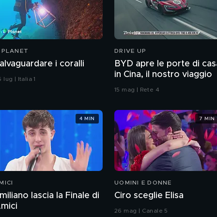
-PLANET
DRIVE UP
alvaguardare i coralli
BYD apre le porte di cas
in Cina, il nostro viaggio
 lug | Italia 1
15 mag | Rete 4
4 MIN
7 MIN
MICI
UOMINI E DONNE
miliano lascia la Finale di
Ciro sceglie Elisa
mici
26 mag | Canale 5