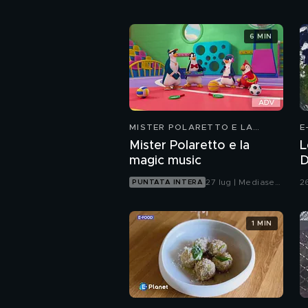
6 MIN
MISTER POLARETTO E LA
E
MAGIC MUSIC
Mister Polaretto e la
L
magic music
D
27 lug | Mediaset
26
PUNTATA INTERA
Infinity
1 MIN