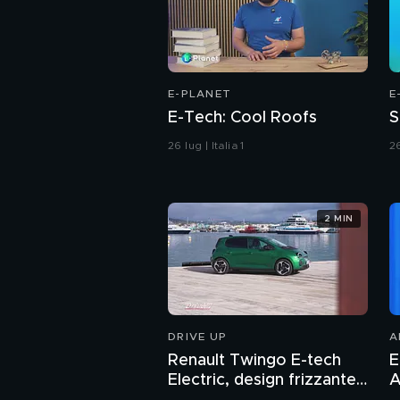
E-PLANET
E
E-Tech: Cool Roofs
S
26 lug | Italia 1
26
2 MIN
DRIVE UP
A
Renault Twingo E-tech
E
Electric, design frizzante
A