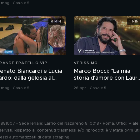
7 mag | Canale 5
6 MIN
1 MIN
RANDE FRATELLO VIP
VERISSIMO
enato Biancardi e Lucia
Marco Bocci: "La mia
lardo: dalla gelosia al
storia d'amore con Laur
acio
Chiatti"
3 mag | Canale 5
26 apr | Canale 5
76881007 - Sede legale: Largo del Nazareno 8, 00187 Roma. Uffici: Vial
ervati. Rispetto ai contenuti trasmessi e/o riprodotti è vietata ogni uti
 mezzi automatizzati di data scraping.