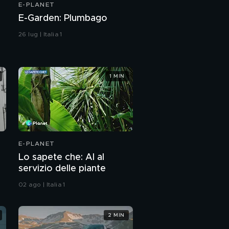
E-PLANET
E-Garden: Plumbago
26 lug | Italia 1
1 MIN
E-PLANET
Lo sapete che: AI al
servizio delle piante
02 ago | Italia 1
2 MIN