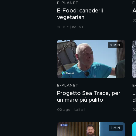
E-PLANET
E
E-Food: canederli
A
vegetariani
02
28 dic | Italia 1
2 MIN
E-PLANET
E
Progetto Sea Trace, per
L
un mare più pulito
d
02 ago | Italia 1
02
1 MIN