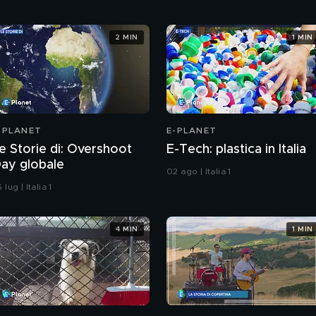
2 MIN
1 MIN
-PLANET
E-PLANET
e Storie di: Overshoot
E-Tech: plastica in Italia
ay globale
02 ago | Italia 1
 lug | Italia 1
4 MIN
1 MIN