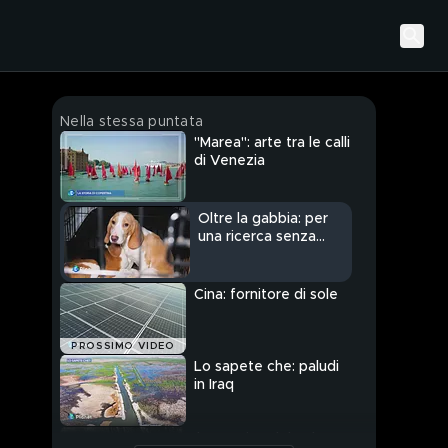
Nella stessa puntata
"Marea": arte tra le calli
di Venezia
Oltre la gabbia: per
una ricerca senza
animali
Cina: fornitore di sole
PROSSIMO VIDEO
Lo sapete che: paludi
in Iraq
Il cammino del Salento