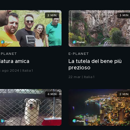
2 MIN
3 MIN
-PLANET
E-PLANET
atura amica
La tutela del bene più
prezioso
 ago 2024 | Italia 1
22 mar | Italia 1
4 MIN
2 MIN