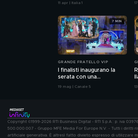
e forme arrotondate
11 apr | Italia 1
1
7 MIN
GRANDE FRATELLO VIP
G
I finalisti inaugurano la
R
serata con una
I
coreografia
b
19 mag | Canale 5
1
Copyright ©1999-2026 RTI Business Digital - RTI S.p.A.: p. iva 039
500.000.007 - Gruppo MFE Media For Europe N.V. - Tutti i diritti ris
artificiale generativa. È altresì fatto divieto espresso di utilizzare