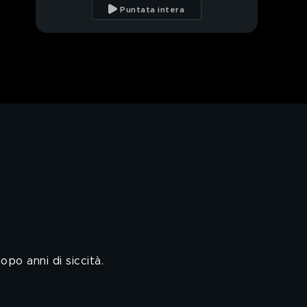
Puntata intera
PROSSIMO VIDEO
Pagelle in...sostenibili
del 17 maggio
Il bergamotto di
Reggio Calabria
Le Storie di: un nuovo
futuro per le api
E-Tech: le comunità
energetiche
E-Garden: gli agrumi
opo anni di siccità.
I temporali e la
grandine