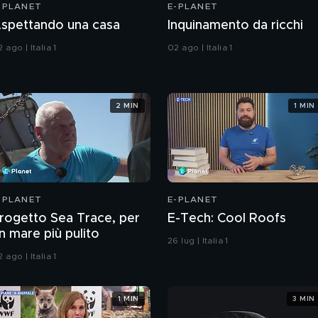
-PLANET
E-PLANET
spettando una casa
Inquinamento da ricchi
 ago | Italia 1
02 ago | Italia 1
2 MIN
1 MIN
-PLANET
E-PLANET
rogetto Sea Trace, per
E-Tech: Cool Roofs
n mare più pulito
26 lug | Italia 1
 ago | Italia 1
1 MIN
3 MIN