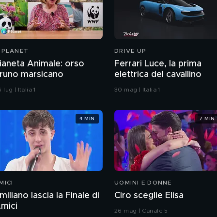
-PLANET
DRIVE UP
ianeta Animale: orso
Ferrari Luce, la prima
runo marsicano
elettrica del cavallino
 lug | Italia 1
30 mag | Italia 1
4 MIN
7 MIN
MICI
UOMINI E DONNE
miliano lascia la Finale di
Ciro sceglie Elisa
mici
26 mag | Canale 5