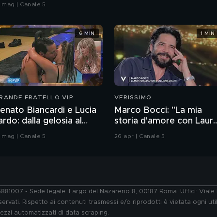
7 mag | Canale 5
6 MIN
1 MIN
RANDE FRATELLO VIP
VERISSIMO
enato Biancardi e Lucia
Marco Bocci: "La mia
lardo: dalla gelosia al
storia d'amore con Laur
acio
Chiatti"
3 mag | Canale 5
26 apr | Canale 5
76881007 - Sede legale: Largo del Nazareno 8, 00187 Roma. Uffici: Vial
ervati. Rispetto ai contenuti trasmessi e/o riprodotti è vietata ogni uti
 mezzi automatizzati di data scraping.