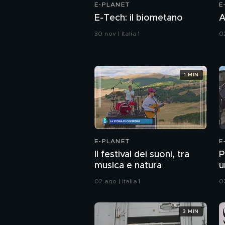
E-PLANET
E
E-Tech: il biometano
A
30 nov | Italia 1
02
1 MIN
E-PLANET
E
Il festival dei suoni, tra
P
musica e natura
u
02 ago | Italia 1
02
3 MIN