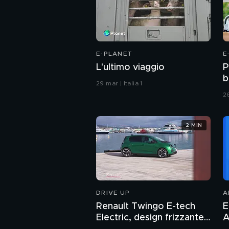
E-PLANET
E
L'ultimo viaggio
P
b
29 mar | Italia 1
26
2 MIN
DRIVE UP
A
Renault Twingo E-tech
E
Electric, design frizzante
A