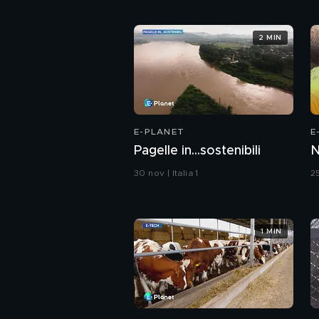
2 MIN
E-PLANET
E
Pagelle in...sostenibili
N
30 nov | Italia 1
25
1 MIN