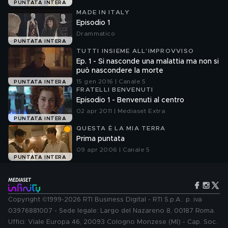
PUNTATA INTERA
MADE IN ITALY
Episodio 1
Drammatico
PUNTATA INTERA
TUTTI INSIEME ALL'IMPROVVISO
Ep. 1 - Si nasconde una malattia ma non si
può nascondere la morte
15 gen 2016 | Canale 5
PUNTATA INTERA
FRATELLI BENVENUTI
Episodio 1 - Benvenuti al centro
02 apr 2011 | Mediaset Extra
PUNTATA INTERA
QUESTA È LA MIA TERRA
Prima puntata
09 apr 2006 | Canale 5
PUNTATA INTERA
Copyright ©1999-2026 RTI Business Digital - RTI S.p.A.: p. iva
03976881007 - Sede legale: Largo del Nazareno 8, 00187 Roma.
Uffici: Viale Europa 46, 20093 Cologno Monzese (MI) - Cap. Soc.