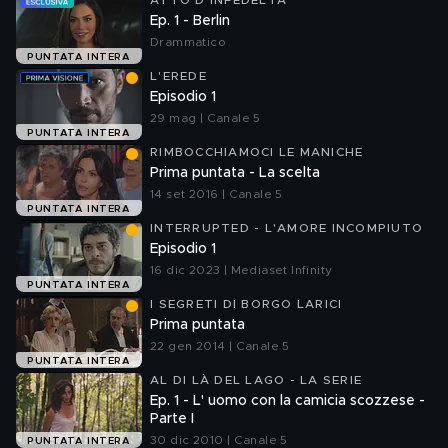
ATTO D'INFEDELTÀ
Ep. 1 - Berlin
Drammatico
PUNTATA INTERA
L'EREDE
Episodio 1
29 mag | Canale 5
PUNTATA INTERA
RIMBOCCHIAMOCI LE MANICHE
Prima puntata - La scelta
14 set 2016 | Canale 5
PUNTATA INTERA
INTERRUPTED - L'AMORE INCOMPIUTO
Episodio 1
16 dic 2023 | Mediaset Infinity
PUNTATA INTERA
I SEGRETI DI BORGO LARICI
Prima puntata
22 gen 2014 | Canale 5
PUNTATA INTERA
AL DI LÀ DEL LAGO - LA SERIE
Ep. 1 - L' uomo con la camicia scozzese -
Parte I
30 dic 2010 | Canale 5
PUNTATA INTERA