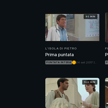
Canale 5
95 MIN
L'ISOLA DI PIETRO
F
S
Prima puntata
P
24 set 2017 |
PUNTATA INTERA
P
Canale 5
100 MIN