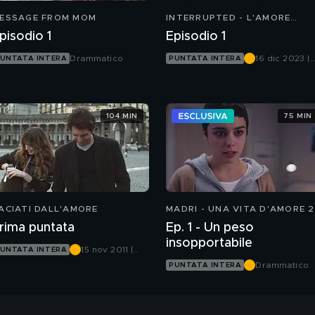
ESSAGE FROM MOM
INTERRUPTED - L'AMORE
INCOMPIUTO
pisodio 1
Episodio 1
Drammatico
16 dic 2023 |
UNTATA INTERA
PUNTATA INTERA
Mediaset
Infinity
104 MIN
75 MIN
ACIATI DALL'AMORE
MADRI - UNA VITA D'AMORE 2
rima puntata
Ep. 1 - Un peso
insopportabile
15 nov 2011 |
UNTATA INTERA
Canale 5
Drammatico
PUNTATA INTERA