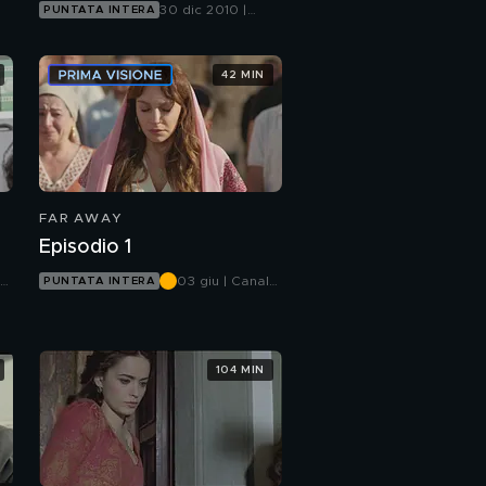
30 dic 2010 |
PUNTATA INTERA
Canale 5
42 MIN
FAR AWAY
Episodio 1
03 giu | Canale
PUNTATA INTERA
5
104 MIN