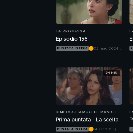
LA PROMESSA
L
Episodio 156
E
02 mag 2024 |
PUNTATA INTERA
P
Canale 5
94 MIN
RIMBOCCHIAMOCI LE MANICHE
I
Prima puntata - La scelta
P
14 set 2016 |
PUNTATA INTERA
P