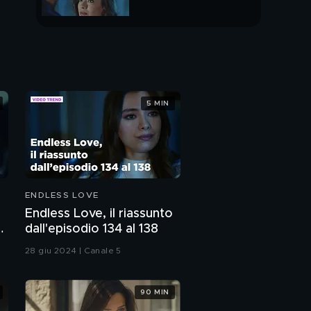
PUNTATA INTERA
5 MIN
ENDLESS LOVE
o
Endless Love, il riassunto
dall'episodio 134 al 138
28 giu 2024 | Canale 5
90 MIN