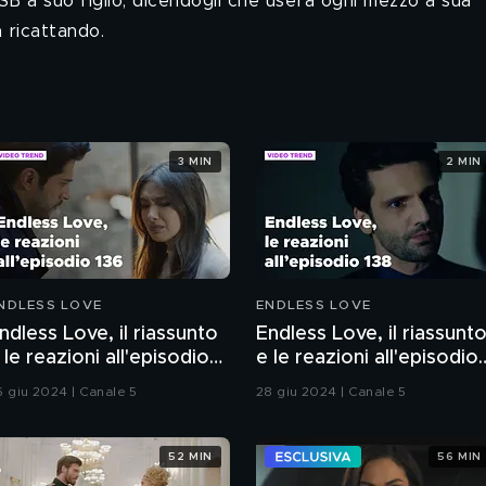
e USB a suo figlio, dicendogli che userà ogni mezzo a sua
 ricattando.
3 MIN
2 MIN
NDLESS LOVE
ENDLESS LOVE
ndless Love, il riassunto
Endless Love, il riassunt
 le reazioni all'episodio
e le reazioni all'episodio
36
138
6 giu 2024 | Canale 5
28 giu 2024 | Canale 5
52 MIN
56 MIN