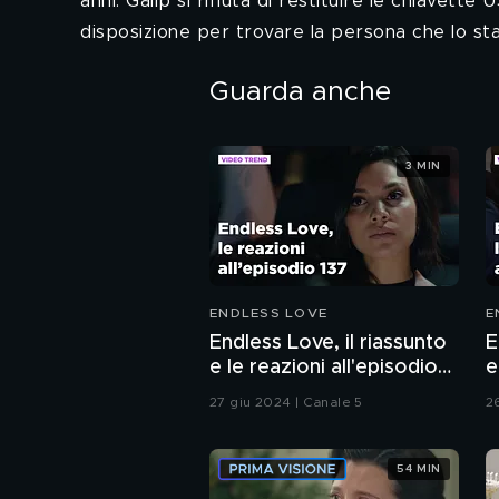
anni. Galip si rifiuta di restituire le chiavett
disposizione per trovare la persona che lo sta
Guarda anche
3 MIN
ENDLESS LOVE
E
Endless Love, il riassunto
E
e le reazioni all'episodio
e
137
1
27 giu 2024 | Canale 5
2
54 MIN