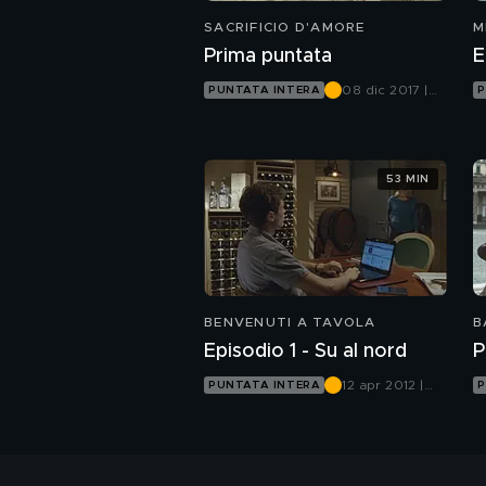
SACRIFICIO D'AMORE
M
Prima puntata
E
08 dic 2017 |
PUNTATA INTERA
P
Canale 5
53 MIN
BENVENUTI A TAVOLA
B
Episodio 1 - Su al nord
P
12 apr 2012 |
PUNTATA INTERA
P
Canale 5