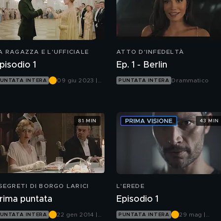
A RAGAZZA E L'UFFICIALE
ATTO D'INFEDELTÀ
pisodio 1
Ep. 1 - Berlin
09 giu 2023 |
Drammatico
UNTATA INTERA
PUNTATA INTERA
Canale 5
81 MIN
43 MIN
 SEGRETI DI BORGO LARICI
L'EREDE
rima puntata
Episodio 1
22 gen 2014 |
29 mag |
UNTATA INTERA
PUNTATA INTERA