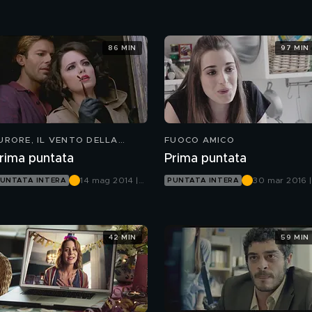
Canale 5
Canale 5
86 MIN
97 MIN
URORE, IL VENTO DELLA
FUOCO AMICO
PERANZA
rima puntata
Prima puntata
14 mag 2014 |
30 mar 2016 |
UNTATA INTERA
PUNTATA INTERA
Canale 5
Canale 5
42 MIN
59 MIN