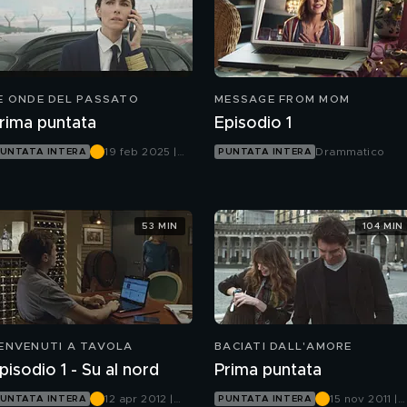
E ONDE DEL PASSATO
MESSAGE FROM MOM
rima puntata
Episodio 1
19 feb 2025 |
Drammatico
UNTATA INTERA
PUNTATA INTERA
Canale 5
53 MIN
104 MIN
ENVENUTI A TAVOLA
BACIATI DALL'AMORE
pisodio 1 - Su al nord
Prima puntata
12 apr 2012 |
15 nov 2011 |
UNTATA INTERA
PUNTATA INTERA