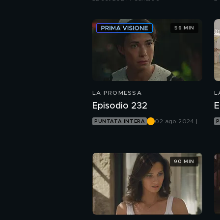
56 MIN
LA PROMESSA
L
Episodio 232
E
02 ago 2024 |
PUNTATA INTERA
P
Canale 5
90 MIN