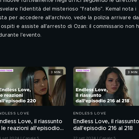
 muove furtivamente negli uffici seguendo le direttive 
velare l'identità del misterioso "fratello". Kemal nota i
a per accedere all'archivio, vede la polizia arrivare da
i ospiti e assiste all'arresto di Ozan: il commissario non 
durante l'evento.
3 MIN
3 MIN
NDLESS LOVE
ENDLESS LOVE
ndless Love, il riassunto
Endless Love, il riassunt
 le reazioni all'episodio
dall'episodio 216 al 218
20
4 set 2024 | Canale 5
22 set 2024 | Canale 5