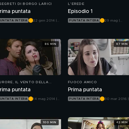
 SEGRETI DI BORGO LARICI
L'EREDE
rima puntata
Episodio 1
22 gen 2014 |
29 mag |
UNTATA INTERA
PUNTATA INTERA
Canale 5
Canale 5
86 MIN
97 MIN
URORE, IL VENTO DELLA
FUOCO AMICO
PERANZA
rima puntata
Prima puntata
14 mag 2014 |
30 mar 2016 |
UNTATA INTERA
PUNTATA INTERA
Canale 5
Canale 5
100 MIN
42 MIN