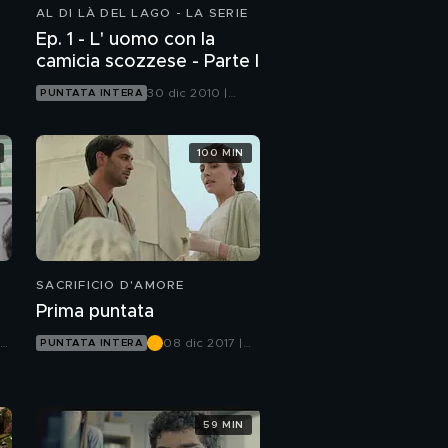
AL DI LÀ DEL LAGO - LA SERIE
Ep. 1 - L' uomo con la
camicia scozzese - Parte I
30 dic 2010 |
PUNTATA INTERA
Canale 5
100 MIN
SACRIFICIO D'AMORE
Prima puntata
08 dic 2017 |
PUNTATA INTERA
Canale 5
59 MIN