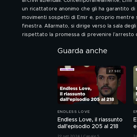
archivi aziendali. Contemporaneamente, Emir si
un ricattatore anonimo che gli ha garantito di s
movimenti sospetti di Emir e, proprio mentre st
finestra. Allarmato, si dirige verso la sala degl
rispettato la promessa di prevenire l'arresto 
Guarda anche
27 SEC
ENDLESS LOVE
E
Endless Love, il riassunto
E
dall'episodio 205 al 218
e
2
22 set 2024 | Canale 5
2