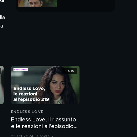
di
PUNTATA INTERA
lla
ha
3 MIN
ENDLESS LOVE
o
Endless Love, il riassunto
e le reazioni all'episodio
219
23 set 2024 | Canale 5