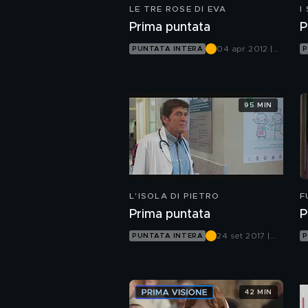
LE TRE ROSE DI EVA
I
Prima puntata
P
04 apr 2012 |
PUNTATA INTERA
P
Canale 5
95 MIN
L'ISOLA DI PIETRO
F
S
Prima puntata
P
24 set 2017 |
PUNTATA INTERA
P
Canale 5
42 MIN