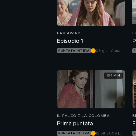
FAR AWAY
L
Episodio 1
P
03 giu | Canale
PUNTATA INTERA
P
5
104 MIN
IL FALCO E LA COLOMBA
B
Prima puntata
E
13 ott 2009 |
PUNTATA INTERA
P