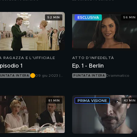
52 MIN
56 MIN
A RAGAZZA E L'UFFICIALE
ATTO D'INFEDELTÀ
pisodio 1
Ep. 1 - Berlin
09 giu 2023 |
Drammatico
UNTATA INTERA
PUNTATA INTERA
Canale 5
81 MIN
43 MIN