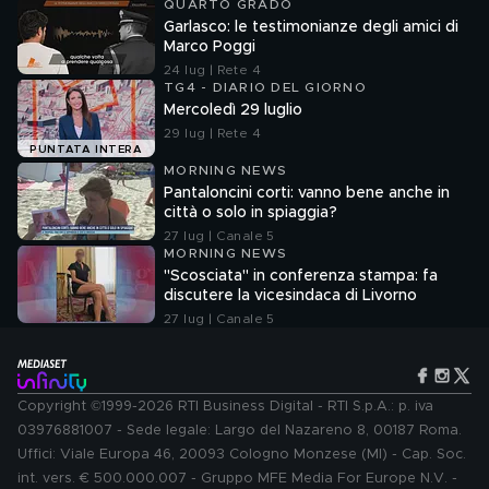
QUARTO GRADO
Garlasco: le testimonianze degli amici di
Marco Poggi
24 lug | Rete 4
TG4 - DIARIO DEL GIORNO
Mercoledì 29 luglio
29 lug | Rete 4
PUNTATA INTERA
MORNING NEWS
Pantaloncini corti: vanno bene anche in
città o solo in spiaggia?
27 lug | Canale 5
MORNING NEWS
"Scosciata" in conferenza stampa: fa
discutere la vicesindaca di Livorno
27 lug | Canale 5
Copyright ©1999-2026 RTI Business Digital - RTI S.p.A.: p. iva
03976881007 - Sede legale: Largo del Nazareno 8, 00187 Roma.
Uffici: Viale Europa 46, 20093 Cologno Monzese (MI) - Cap. Soc.
int. vers. € 500.000.007 - Gruppo MFE Media For Europe N.V. -