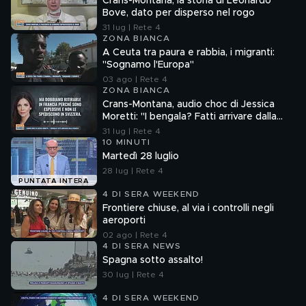
Crans-Montana, la storia di Leonardo
Bove, dato per disperso nel rogo
31 lug | Rete 4
ZONA BIANCA
A Ceuta tra paura e rabbia, i migranti:
"Sognamo l'Europa"
03 ago | Rete 4
ZONA BIANCA
Crans-Montana, audio choc di Jessica
Moretti: "I bengala? Fatti arrivare dalla
Francia"
31 lug | Rete 4
10 MINUTI
Martedì 28 luglio
28 lug | Rete 4
PUNTATA INTERA
4 DI SERA WEEKEND
Frontiere chiuse, al via i controlli negli
aeroporti
02 ago | Rete 4
4 DI SERA NEWS
Spagna sotto assalto!
30 lug | Rete 4
4 DI SERA WEEKEND