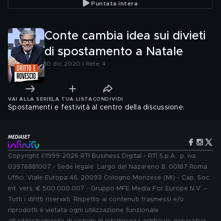
Puntata intera
Conte cambia idea sui divieti
di spostamento a Natale
10 dic 2020 | Rete 4
VAI ALLA SERIE
LA TUA LISTA
CONDIVIDI
Spostamenti e festività al centro della discussione.
Copyright ©1999-2026 RTI Business Digital - RTI S.p.A.: p. iva
03976881007 - Sede legale: Largo del Nazareno 8, 00187 Roma.
Uffici: Viale Europa 46, 20093 Cologno Monzese (MI) - Cap. Soc.
int. vers. € 500.000.007 - Gruppo MFE Media For Europe N.V. -
Tutti i diritti riservati. Rispetto ai contenuti trasmessi e/o
riprodotti è vietata ogni utilizzazione funzionale