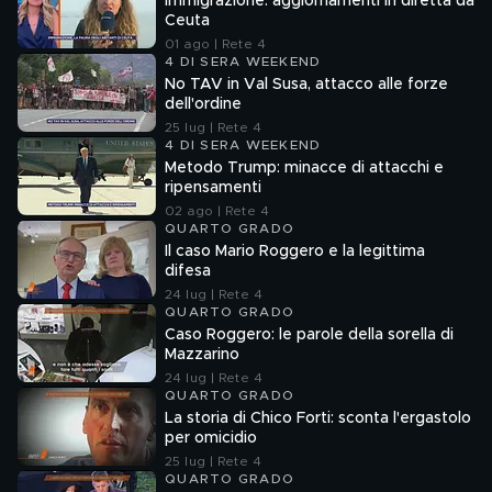
Immigrazione: aggiornamenti in diretta da
Ceuta
01 ago | Rete 4
4 DI SERA WEEKEND
No TAV in Val Susa, attacco alle forze
dell'ordine
25 lug | Rete 4
4 DI SERA WEEKEND
Metodo Trump: minacce di attacchi e
ripensamenti
02 ago | Rete 4
QUARTO GRADO
Il caso Mario Roggero e la legittima
difesa
24 lug | Rete 4
QUARTO GRADO
Caso Roggero: le parole della sorella di
Mazzarino
24 lug | Rete 4
QUARTO GRADO
La storia di Chico Forti: sconta l'ergastolo
per omicidio
25 lug | Rete 4
QUARTO GRADO