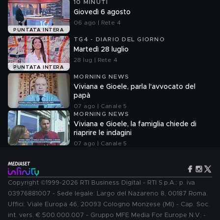
10 MINUTI
Giovedì 6 agosto
06 ago | Rete 4
PUNTATA INTERA
TG4 - DIARIO DEL GIORNO
Martedì 28 luglio
28 lug | Rete 4
PUNTATA INTERA
MORNING NEWS
Viviana e Gioele, parla l'avvocato del
papà
07 ago | Canale 5
MORNING NEWS
Viviana e Gioele, la famiglia chiede di
riaprire le indagini
07 ago | Canale 5
Copyright ©1999-2026 RTI Business Digital - RTI S.p.A.: p. iva
03976881007 - Sede legale: Largo del Nazareno 8, 00187 Roma.
Uffici: Viale Europa 46, 20093 Cologno Monzese (MI) - Cap. Soc.
int. vers. € 500.000.007 - Gruppo MFE Media For Europe N.V. -