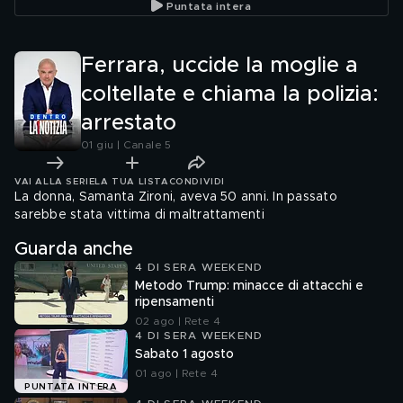
Puntata intera
madre
Ferrara, uccide la moglie a
coltellate e chiama la polizia:
arrestato
01 giu | Canale 5
VAI ALLA SERIE
LA TUA LISTA
CONDIVIDI
La donna, Samanta Zironi, aveva 50 anni. In passato
sarebbe stata vittima di maltrattamenti
Guarda anche
4 DI SERA WEEKEND
Metodo Trump: minacce di attacchi e
ripensamenti
02 ago | Rete 4
4 DI SERA WEEKEND
Sabato 1 agosto
01 ago | Rete 4
PUNTATA INTERA