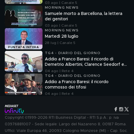
03 ago | Canale 5
MORNING NEWS
Samuele morto a Barcellona, la lettera
dei genitori
03 ago | Canale 5
MORNING NEWS
Martedì 28 luglio
28 lug | Canale 5
PUNTATA INTERA
TG4 - DIARIO DEL GIORNO
Addio a Franco Baresi: il ricordo di
Demetrio Albertini, Clarence Seedorf e
Giovanni Galli
04 ago | Rete 4
TG4 - DIARIO DEL GIORNO
Addio a Franco Baresi: il ricordo
commosso dei tifosi
04 ago | Rete 4
Copyright ©1999-2026 RTI Business Digital - RTI S.p.A.: p. iva
03976881007 - Sede legale: Largo del Nazareno 8, 00187 Roma.
Uffici: Viale Europa 46, 20093 Cologno Monzese (MI) - Cap. Soc.