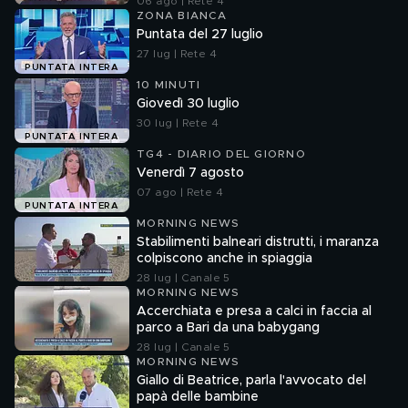
06 ago | Rete 4
ZONA BIANCA
Puntata del 27 luglio
27 lug | Rete 4
PUNTATA INTERA
10 MINUTI
Giovedì 30 luglio
30 lug | Rete 4
PUNTATA INTERA
TG4 - DIARIO DEL GIORNO
Venerdì 7 agosto
07 ago | Rete 4
PUNTATA INTERA
MORNING NEWS
Stabilimenti balneari distrutti, i maranza
colpiscono anche in spiaggia
28 lug | Canale 5
MORNING NEWS
Accerchiata e presa a calci in faccia al
parco a Bari da una babygang
28 lug | Canale 5
MORNING NEWS
Giallo di Beatrice, parla l'avvocato del
papà delle bambine