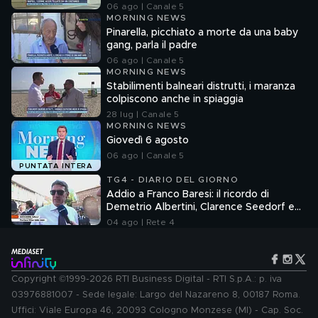
06 ago | Canale 5
MORNING NEWS
Pinarella, picchiato a morte da una baby
gang, parla il padre
06 ago | Canale 5
MORNING NEWS
Stabilimenti balneari distrutti, i maranza
colpiscono anche in spiaggia
28 lug | Canale 5
MORNING NEWS
Giovedì 6 agosto
06 ago | Canale 5
PUNTATA INTERA
TG4 - DIARIO DEL GIORNO
Addio a Franco Baresi: il ricordo di
Demetrio Albertini, Clarence Seedorf e
Giovanni Galli
04 ago | Rete 4
Copyright ©1999-2026 RTI Business Digital - RTI S.p.A.: p. iva
03976881007 - Sede legale: Largo del Nazareno 8, 00187 Roma.
Uffici: Viale Europa 46, 20093 Cologno Monzese (MI) - Cap. Soc.