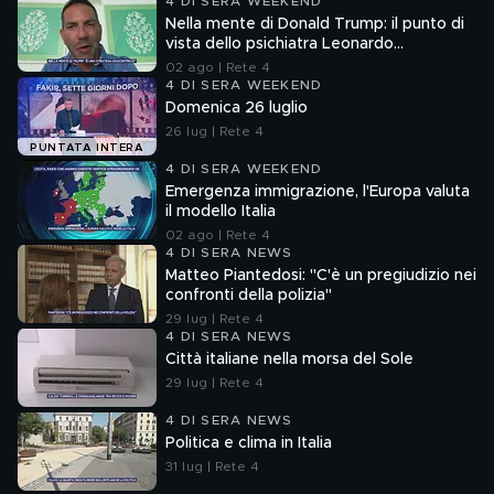
4 DI SERA WEEKEND
Nella mente di Donald Trump: il punto di
vista dello psichiatra Leonardo
Mendolicchio
02 ago | Rete 4
4 DI SERA WEEKEND
Domenica 26 luglio
26 lug | Rete 4
PUNTATA INTERA
4 DI SERA WEEKEND
Emergenza immigrazione, l'Europa valuta
il modello Italia
02 ago | Rete 4
4 DI SERA NEWS
Matteo Piantedosi: "C'è un pregiudizio nei
confronti della polizia"
29 lug | Rete 4
4 DI SERA NEWS
Città italiane nella morsa del Sole
29 lug | Rete 4
4 DI SERA NEWS
Politica e clima in Italia
31 lug | Rete 4