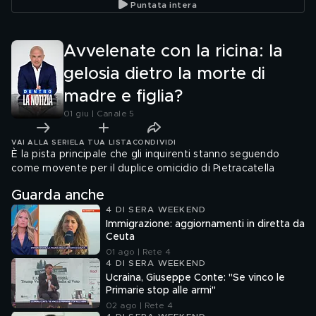
Puntata intera
madre
Avvelenate con la ricina: la
gelosia dietro la morte di
madre e figlia?
01 giu | Canale 5
VAI ALLA SERIE
LA TUA LISTA
CONDIVIDI
È la pista principale che gli inquirenti stanno seguendo
come movente per il duplice omicidio di Pietracatella
Guarda anche
4 DI SERA WEEKEND
Immigrazione: aggiornamenti in diretta da
Ceuta
01 ago | Rete 4
4 DI SERA WEEKEND
Ucraina, Giuseppe Conte: "Se vinco le
Primarie stop alle armi"
02 ago | Rete 4