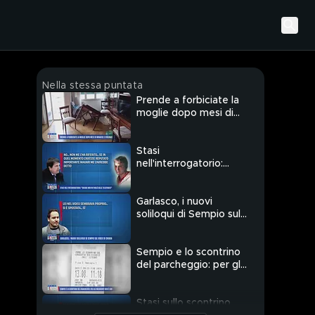
Nella stessa puntata
Prende a forbiciate la
moglie dopo mesi di
minacce e violenze
Stasi
nell'interrogatorio:
"Chiara non mi parlò
delle telefonate"
Garlasco, i nuovi
soliloqui di Sempio sul
video di Chiara
Sempio e lo scontrino
del parcheggio: per gli
inquirenti non è suo
Stasi sullo scontrino