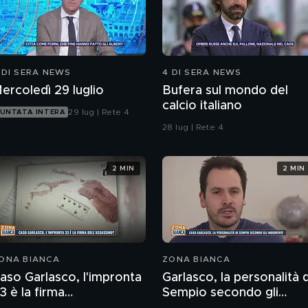
 DI SERA NEWS
4 DI SERA NEWS
ercoledì 29 luglio
Bufera sul mondo del
calcio italiano
29 lug | Rete 4
UNTATA INTERA
28 lug | Rete 4
2 MIN
2 MIN
ONA BIANCA
ZONA BIANCA
aso Garlasco, l'impronta
Garlasco, la personalità d
3 è la firma
Sempio secondo gli