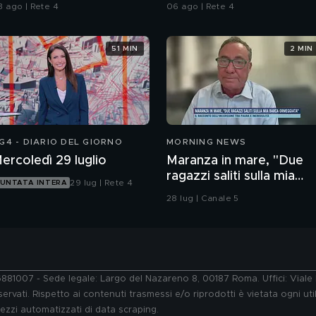
ell'assassino?
inquirenti
3 ago | Rete 4
06 ago | Rete 4
51 MIN
2 MIN
G4 - DIARIO DEL GIORNO
MORNING NEWS
ercoledì 29 luglio
Maranza in mare, "Due
ragazzi saliti sulla mia
29 lug | Rete 4
UNTATA INTERA
barca ormeggiata"
28 lug | Canale 5
76881007 - Sede legale: Largo del Nazareno 8, 00187 Roma. Uffici: Vial
ervati. Rispetto ai contenuti trasmessi e/o riprodotti è vietata ogni uti
 mezzi automatizzati di data scraping.