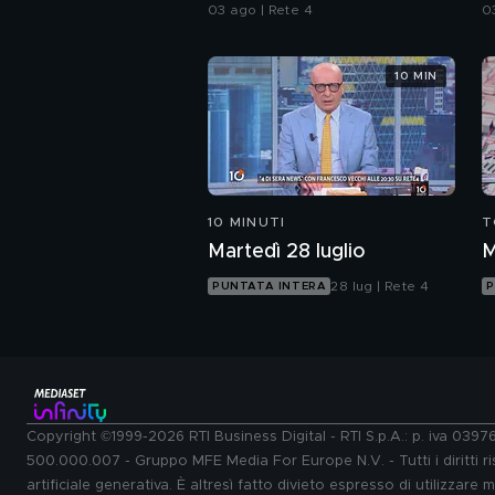
spazzatura
d
03 ago | Rete 4
0
10 MIN
10 MINUTI
T
Martedì 28 luglio
M
28 lug | Rete 4
PUNTATA INTERA
P
Copyright ©1999-2026 RTI Business Digital - RTI S.p.A.: p. iva 039
500.000.007 - Gruppo MFE Media For Europe N.V. - Tutti i diritti ris
artificiale generativa. È altresì fatto divieto espresso di utilizzare