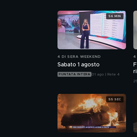
56 MIN
4 DI SERA WEEKEND
4
Sabato 1 agosto
F
r
01 ago | Rete 4
PUNTATA INTERA
25
55 SEC