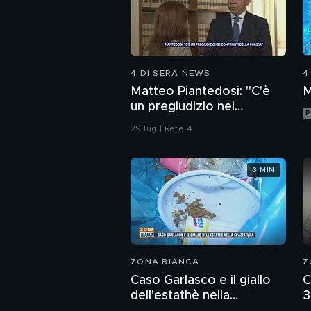
4 DI SERA NEWS
4
Matteo Piantedosi: "C'è
M
un pregiudizio nei
P
confronti della polizia"
29 lug | Rete 4
3 MIN
ZONA BIANCA
Z
Caso Garlasco e il giallo
C
dell'estathè nella
3