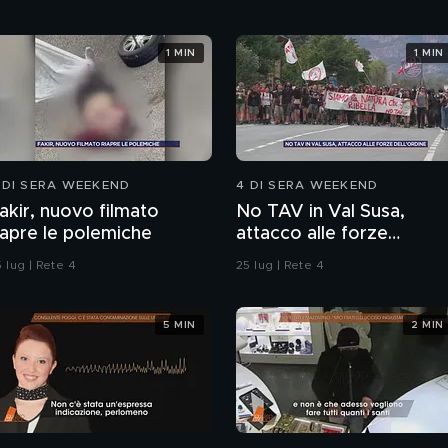
1 MIN
1 MIN
 DI SERA WEEKEND
4 DI SERA WEEKEND
akir, nuovo filmato
No TAV in Val Susa,
iapre le polemiche
attacco alle forze
dell'ordine
 lug | Rete 4
25 lug | Rete 4
5 MIN
2 MIN