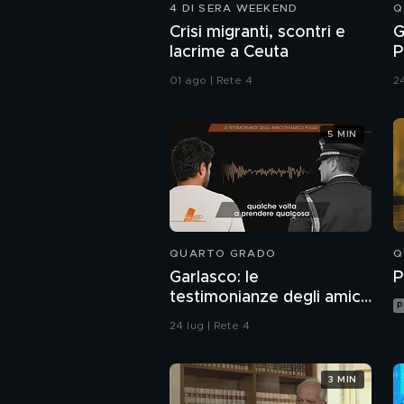
4 DI SERA WEEKEND
Q
Crisi migranti, scontri e
G
lacrime a Ceuta
P
c
01 ago | Rete 4
24
u
5 MIN
QUARTO GRADO
Q
Garlasco: le
P
testimonianze degli amici
P
di Marco Poggi
24 lug | Rete 4
3 MIN