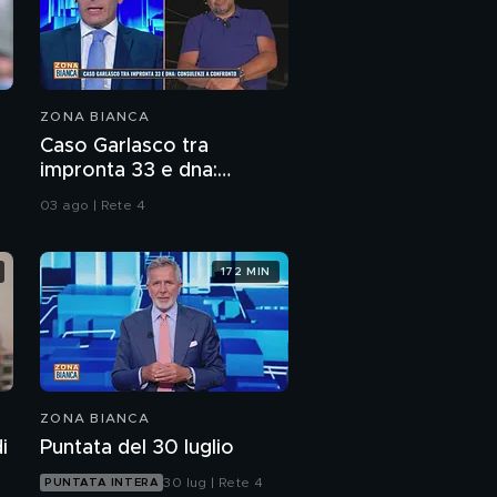
ZONA BIANCA
Caso Garlasco tra
impronta 33 e dna:
consulenze a confronto
03 ago | Rete 4
172 MIN
ZONA BIANCA
i
Puntata del 30 luglio
30 lug | Rete 4
PUNTATA INTERA