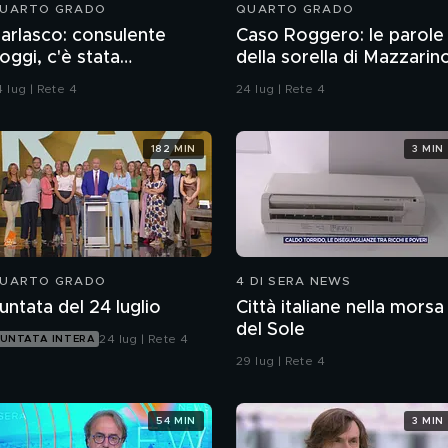
UARTO GRADO
QUARTO GRADO
arlasco: consulente
Caso Roggero: le parole
oggi, c'è stata
della sorella di Mazzarin
ontaminazione sulle
 lug | Rete 4
24 lug | Rete 4
nghie?
182 MIN
3 MIN
UARTO GRADO
4 DI SERA NEWS
untata del 24 luglio
Città italiane nella morsa
del Sole
24 lug | Rete 4
UNTATA INTERA
29 lug | Rete 4
54 MIN
3 MIN