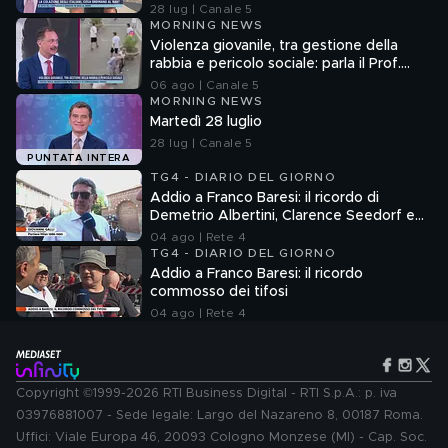
28 lug | Canale 5
MORNING NEWS
Violenza giovanile, tra gestione della
rabbia e pericolo sociale: parla il Prof.
Pierpaolo Limone
06 ago | Canale 5
MORNING NEWS
Martedì 28 luglio
28 lug | Canale 5
PUNTATA INTERA
TG4 - DIARIO DEL GIORNO
Addio a Franco Baresi: il ricordo di
Demetrio Albertini, Clarence Seedorf e
Giovanni Galli
04 ago | Rete 4
TG4 - DIARIO DEL GIORNO
Addio a Franco Baresi: il ricordo
commosso dei tifosi
04 ago | Rete 4
Copyright ©1999-2026 RTI Business Digital - RTI S.p.A.: p. iva
03976881007 - Sede legale: Largo del Nazareno 8, 00187 Roma.
Uffici: Viale Europa 46, 20093 Cologno Monzese (MI) - Cap. Soc.