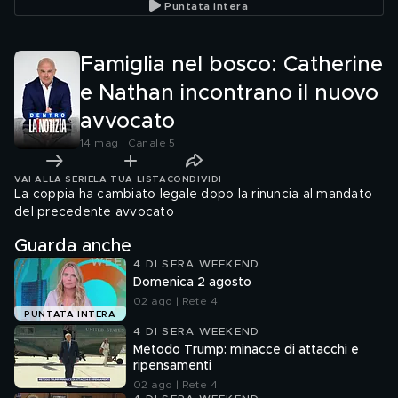
Puntata intera
Famiglia nel bosco: Catherine
e Nathan incontrano il nuovo
avvocato
14 mag | Canale 5
VAI ALLA SERIE
LA TUA LISTA
CONDIVIDI
La coppia ha cambiato legale dopo la rinuncia al mandato
del precedente avvocato
Guarda anche
4 DI SERA WEEKEND
Domenica 2 agosto
02 ago | Rete 4
PUNTATA INTERA
4 DI SERA WEEKEND
Metodo Trump: minacce di attacchi e
ripensamenti
02 ago | Rete 4