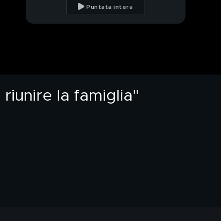
del parcheggio:
Puntata intera
"Bisogna stare attenti
all'ora"
Morte avvelenate:
"Pista familiare,
sospetti su due donne"
Morte avvelenate, la
cugina Laura non
risponde alle domande
riunire la famiglia"
Maldive: 5 italiani morti
durante un'immersione
Dolci al cimitero: "Mai
controllato la tomba,
pregavo solo per
Pamela"
Pamela, Francesco
Dolci accusa:
"Qualcuno oggi è
entrato in casa mia"
La mamma di Pamela:
"Dolci indagato? Spero