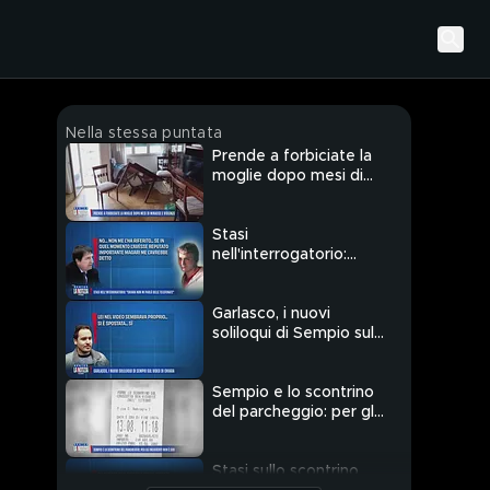
Nella stessa puntata
Prende a forbiciate la
moglie dopo mesi di
minacce e violenze
Stasi
nell'interrogatorio:
"Chiara non mi parlò
delle telefonate"
Garlasco, i nuovi
soliloqui di Sempio sul
video di Chiara
Sempio e lo scontrino
del parcheggio: per gli
inquirenti non è suo
Stasi sullo scontrino