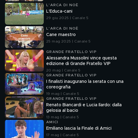
L'ARCA DI NOÈ
L'Educa-cani
29 giu 2025 | Canale 5
L'ARCA DI NOÈ
Cane maestro
25 mag 2025 | Canale 5
GRANDE FRATELLO VIP
Alessandra Mussolini vince questa
edizione di Grande Fratello VIP
20 mag | Canale 5
GRANDE FRATELLO VIP
I finalisti inaugurano la serata con una
coreografia
19 mag | Canale 5
GRANDE FRATELLO VIP
Renato Biancardi e Lucia Ilardo: dalla
gelosia al bacio
13 mag | Canale 5
AMICI
Emiliano lascia la Finale di Amici
17 mag | Canale 5