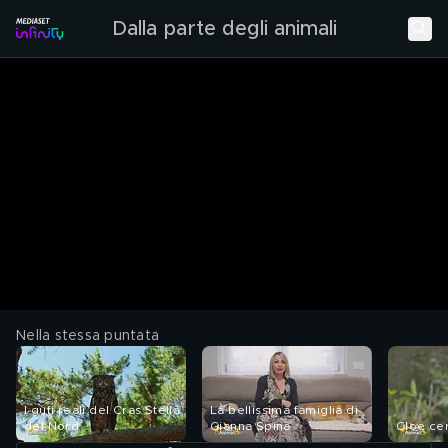
Dalla parte degli animali
Nella stessa puntata
I gufi reali del Cras Stella
La bellissima famiglia di
del Nord
Gianna Spina
Cloe cer