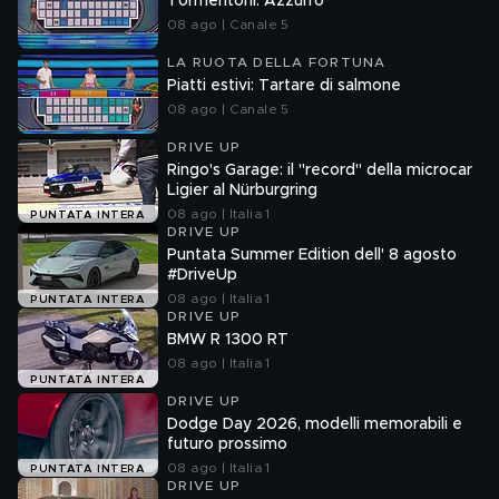
Tormentoni: Azzurro
08 ago | Canale 5
LA RUOTA DELLA FORTUNA
Piatti estivi: Tartare di salmone
08 ago | Canale 5
DRIVE UP
Ringo's Garage: il "record" della microcar
Ligier al Nürburgring
08 ago | Italia 1
PUNTATA INTERA
DRIVE UP
Puntata Summer Edition dell' 8 agosto
#DriveUp
08 ago | Italia 1
PUNTATA INTERA
DRIVE UP
BMW R 1300 RT
08 ago | Italia 1
PUNTATA INTERA
DRIVE UP
Dodge Day 2026, modelli memorabili e
futuro prossimo
08 ago | Italia 1
PUNTATA INTERA
DRIVE UP