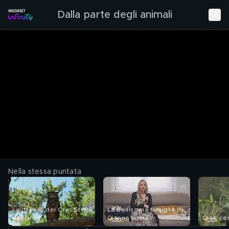
Dalla parte degli animali
Nella stessa puntata
I gufi reali del Cras Stella
La bellissima famiglia di
del Nord
Gianna Spina
Cloe cer