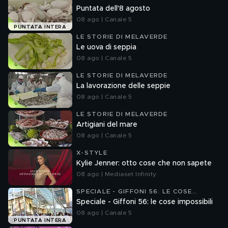
Puntata dell'8 agosto
08 ago | Canale 5
PUNTATA INTERA
LE STORIE DI MELAVERDE
Le uova di seppia
08 ago | Canale 5
LE STORIE DI MELAVERDE
La lavorazione delle seppie
08 ago | Canale 5
LE STORIE DI MELAVERDE
Artigiani del mare
08 ago | Canale 5
X-STYLE
Kylie Jenner: otto cose che non sapete
08 ago | Mediaset Infinity
SPECIALE - GIFFONI 56: LE COSE
IMPOSSIBILI
Speciale - Giffoni 56: le cose impossibili
08 ago | Canale 5
PUNTATA INTERA