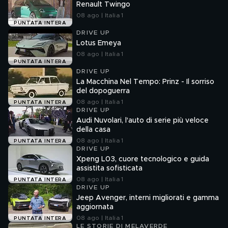
Renault Twingo
08 ago | Italia 1
PUNTATA INTERA
DRIVE UP
Lotus Emeya
08 ago | Italia 1
PUNTATA INTERA
DRIVE UP
La Macchina Nel Tempo: Prinz - Il sorriso
del dopoguerra
08 ago | Italia 1
PUNTATA INTERA
DRIVE UP
Audi Nuvolari, l'auto di serie più veloce
della casa
08 ago | Italia 1
PUNTATA INTERA
DRIVE UP
Xpeng L03, cuore tecnologico e guida
assistita sofisticata
08 ago | Italia 1
PUNTATA INTERA
DRIVE UP
Jeep Avenger, interni migliorati e gamma
aggiornata
08 ago | Italia 1
PUNTATA INTERA
LE STORIE DI MELAVERDE