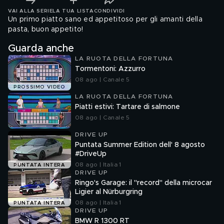
VAI ALLA SERIE
LA TUA LISTA
CONDIVIDI
Un primo piatto sano ed appetitoso per gli amanti della
pasta, buon appetito!
Guarda anche
LA RUOTA DELLA FORTUNA
Tormentoni: Azzurro
08 ago | Canale 5
PROSSIMO VIDEO
LA RUOTA DELLA FORTUNA
Piatti estivi: Tartare di salmone
08 ago | Canale 5
DRIVE UP
Puntata Summer Edition dell' 8 agosto
#DriveUp
08 ago | Italia 1
PUNTATA INTERA
DRIVE UP
Ringo's Garage: il "record" della microcar
Ligier al Nürburgring
08 ago | Italia 1
PUNTATA INTERA
DRIVE UP
BMW R 1300 RT