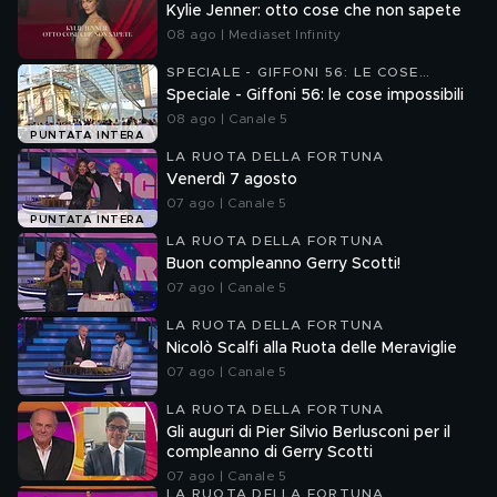
Kylie Jenner: otto cose che non sapete
08 ago | Mediaset Infinity
SPECIALE - GIFFONI 56: LE COSE
IMPOSSIBILI
Speciale - Giffoni 56: le cose impossibili
08 ago | Canale 5
PUNTATA INTERA
LA RUOTA DELLA FORTUNA
Venerdì 7 agosto
07 ago | Canale 5
PUNTATA INTERA
LA RUOTA DELLA FORTUNA
Buon compleanno Gerry Scotti!
07 ago | Canale 5
LA RUOTA DELLA FORTUNA
Nicolò Scalfi alla Ruota delle Meraviglie
07 ago | Canale 5
LA RUOTA DELLA FORTUNA
Gli auguri di Pier Silvio Berlusconi per il
compleanno di Gerry Scotti
07 ago | Canale 5
LA RUOTA DELLA FORTUNA