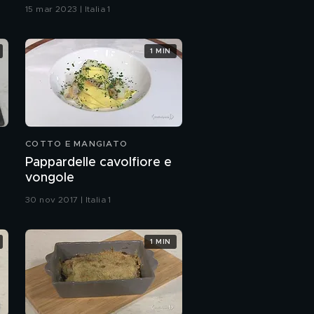
15 mar 2023 | Italia 1
1 MIN
COTTO E MANGIATO
Pappardelle cavolfiore e
vongole
30 nov 2017 | Italia 1
1 MIN