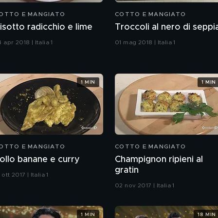
OTTO E MANGIATO
COTTO E MANGIATO
isotto radicchio e lime
Troccoli al nero di seppi
 apr 2018 | Italia 1
01 mag 2018 | Italia 1
1 MIN
1 MIN
OTTO E MANGIATO
COTTO E MANGIATO
ollo banane e curry
Champignon ripieni al
gratin
 ott 2017 | Italia 1
02 nov 2017 | Italia 1
1 MIN
18 MIN