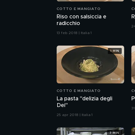
COTTO E MANGIATO
C
Riso con salsiccia e
R
radicchio
24
13 feb 2018 | Italia 1
1 MIN
COTTO E MANGIATO
C
La pasta "delizia degli
P
Dei"
31
25 apr 2018 | Italia 1
7 MIN