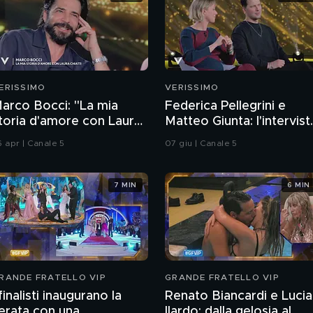
ERISSIMO
VERISSIMO
arco Bocci: "La mia
Federica Pellegrini e
toria d'amore con Laura
Matteo Giunta: l'intervist
hiatti"
integrale
6 apr | Canale 5
07 giu | Canale 5
7 MIN
6 MIN
RANDE FRATELLO VIP
GRANDE FRATELLO VIP
 finalisti inaugurano la
Renato Biancardi e Lucia
erata con una
Ilardo: dalla gelosia al