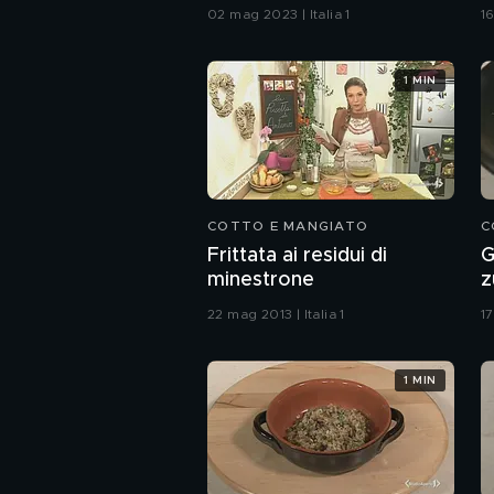
02 mag 2023 | Italia 1
16
1 MIN
COTTO E MANGIATO
C
Frittata ai residui di
G
minestrone
z
22 mag 2013 | Italia 1
17
1 MIN