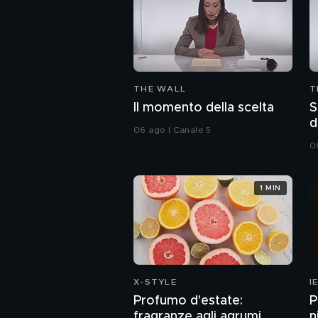
THE WALL
T
Il momento della scelta
S
d
06 ago | Canale 5
o
0
1 MIN
X-STYLE
I
Profumo d'estate:
P
fragranze agli agrumi
n