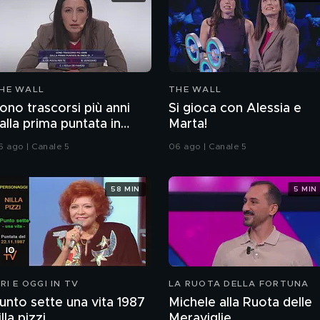
HE WALL
THE WALL
ono trascorsi più anni
Si gioca con Alessia e
alla prima puntata in
Marta!
nda di...?
6 ago | Canale 5
06 ago | Canale 5
58 MIN
5 MIN
ERI E OGGI IN TV
LA RUOTA DELLA FORTUNA
unto sette una vita 1987
Michele alla Ruota delle
illa pizzi
Meraviglie