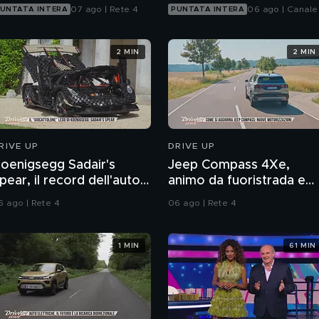
07 ago | Rete 4
06 ago | Canale
UNTATA INTERA
PUNTATA INTERA
2 MIN
2 MIN
RIVE UP
DRIVE UP
oenigsegg Sadair's
Jeep Compass 4Xe,
pear, il record dell'auto a
animo da fuoristrada e
attoncini
nuovo assetto
6 ago | Rete 4
06 ago | Rete 4
1 MIN
61 MIN