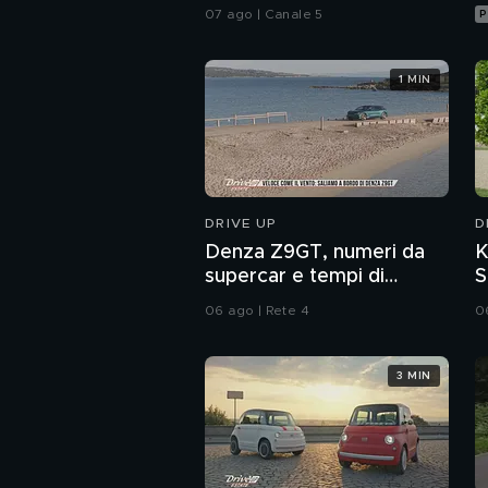
della tv
07 ago | Canale 5
P
1 MIN
DRIVE UP
D
Denza Z9GT, numeri da
K
supercar e tempi di
S
ricarica velocissimi
m
06 ago | Rete 4
0
3 MIN