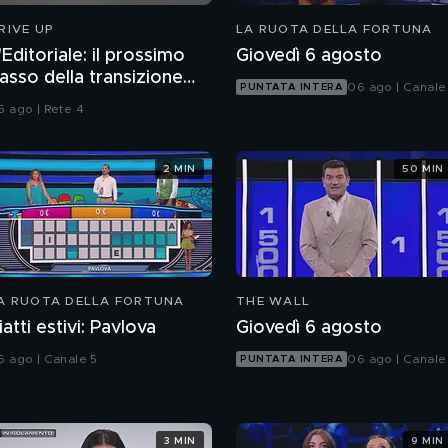
RIVE UP
LA RUOTA DELLA FORTUNA
'Editoriale: il prossimo
Giovedì 6 agosto
asso della transizione
06 ago | Canale
PUNTATA INTERA
nergetica
6 ago | Rete 4
2 MIN
50 MIN
A RUOTA DELLA FORTUNA
THE WALL
iatti estivi: Pavlova
Giovedì 6 agosto
6 ago | Canale 5
06 ago | Canale
PUNTATA INTERA
3 MIN
9 MIN