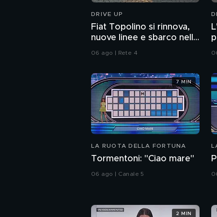
DRIVE UP
D
Fiat Topolino si rinnova,
L
nuove linee e sbarco nella
p
Città del Vaticano
e
06 ago | Rete 4
0
7 MIN
LA RUOTA DELLA FORTUNA
L
Tormentoni: "Ciao mare"
P
06 ago | Canale 5
0
2 MIN