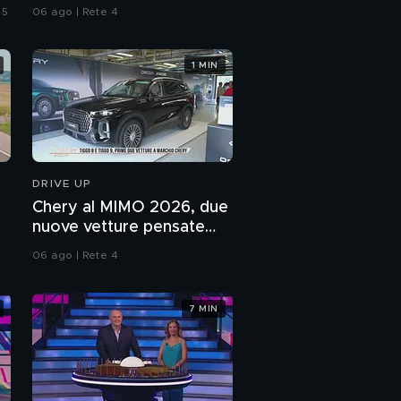
station wagon
 5
06 ago | Rete 4
1 MIN
DRIVE UP
Chery al MIMO 2026, due
nuove vetture pensate
per le famiglie
06 ago | Rete 4
7 MIN