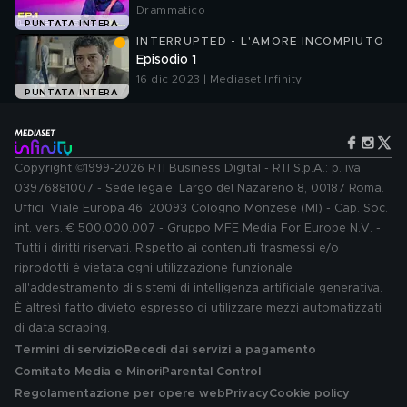
Drammatico
PUNTATA INTERA
INTERRUPTED - L'AMORE INCOMPIUTO
Episodio 1
16 dic 2023 | Mediaset Infinity
PUNTATA INTERA
Copyright ©1999-2026 RTI Business Digital - RTI S.p.A.: p. iva
03976881007 - Sede legale: Largo del Nazareno 8, 00187 Roma.
Uffici: Viale Europa 46, 20093 Cologno Monzese (MI) - Cap. Soc.
int. vers. € 500.000.007 - Gruppo MFE Media For Europe N.V. -
Tutti i diritti riservati. Rispetto ai contenuti trasmessi e/o
riprodotti è vietata ogni utilizzazione funzionale
all'addestramento di sistemi di intelligenza artificiale generativa.
È altresì fatto divieto espresso di utilizzare mezzi automatizzati
di data scraping.
Termini di servizio
Recedi dai servizi a pagamento
Comitato Media e Minori
Parental Control
Regolamentazione per opere web
Privacy
Cookie policy