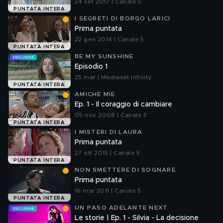
24 set 2017 | Canale 5
PUNTATA INTERA
I SEGRETI DI BORGO LARICI
Prima puntata
22 gen 2014 | Canale 5
PUNTATA INTERA
BE MY SUNSHINE
Episodio 1
25 mar | Mediaset Infinity
PUNTATA INTERA
AMICHE MIE
Ep. 1 - Il coraggio di cambiare
05 nov 2008 | Canale 5
PUNTATA INTERA
I MISTERI DI LAURA
Prima puntata
27 ott 2015 | Canale 5
PUNTATA INTERA
NON SMETTERE DI SOGNARE
Prima puntata
16 mar 2011 | Canale 5
PUNTATA INTERA
UN PASO ADELANTE NEXT
Le storie | Ep. 1 - Silvia - La decisione