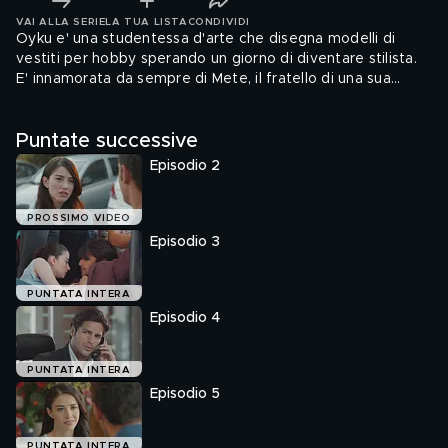
VAI ALLA SERIE
LA TUA LISTA
CONDIVIDI
Oyku e' una studentessa d'arte che disegna modelli di
vestiti per hobby sperando un giorno di diventare stilista.
E' innamorata da sempre di Mete, il fratello di una sua
amica, che pero' comincia a interessarsi ad un'altra amica
di Oyku, Seyma. Ma nella vita di Oyku e' appena entrato un
Puntate successive
altro ragazzo, Ayaz.
Episodio 2
PROSSIMO VIDEO
Episodio 3
PUNTATA INTERA
Episodio 4
PUNTATA INTERA
Episodio 5
PUNTATA INTERA