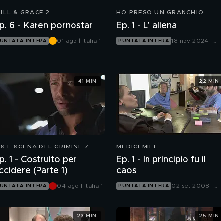
ILL & GRACE 2
HO PRESO UN GRANCHIO
p. 6 - Karen pornostar
Ep. 1 - L' aliena
01 ago | Italia 1
18 nov 2024 |
UNTATA INTERA
PUNTATA INTERA
Mediaset Infinit
41 MIN
22 MIN
.S.I. SCENA DEL CRIMINE 7
MEDICI MIEI
p. 1 - Costruito per
Ep. 1 - In principio fu il
ccidere (Parte 1)
caos
04 ago | Italia 1
02 set 2008 |
UNTATA INTERA
PUNTATA INTERA
Italia 1
23 MIN
25 MIN