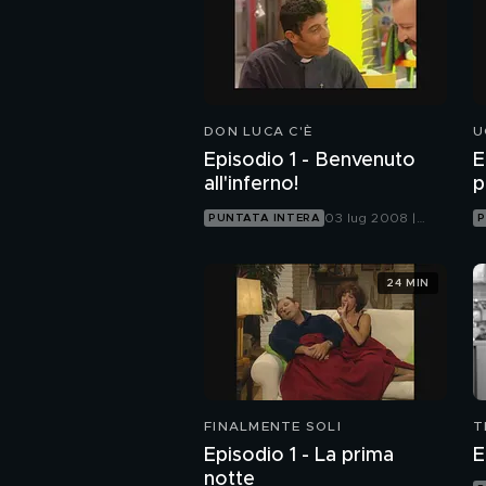
DON LUCA C'È
U
Episodio 1 - Benvenuto
E
all'inferno!
p
03 lug 2008 |
PUNTATA INTERA
P
Italia 2
24 MIN
FINALMENTE SOLI
T
Episodio 1 - La prima
E
notte