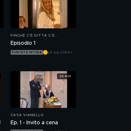
FINCHÈ C'È DITTA C'È
SPERANZA
Episodio 1
24 lug 2004 |
PUNTATA INTERA
Mediaset Extra
25 MIN
CASA VIANELLO
!
Ep. 1 - Invito a cena