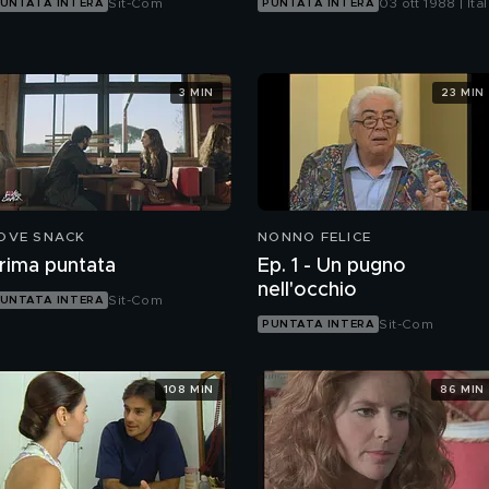
Sit-Com
03 ott 1988 | Ital
UNTATA INTERA
PUNTATA INTERA
1
3 MIN
23 MIN
OVE SNACK
NONNO FELICE
rima puntata
Ep. 1 - Un pugno
nell'occhio
Sit-Com
UNTATA INTERA
Sit-Com
PUNTATA INTERA
108 MIN
86 MIN