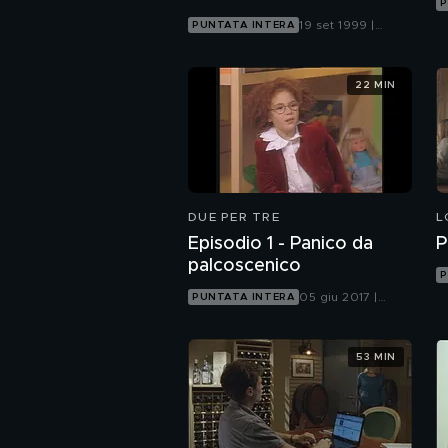
P
19 set 1999 |
PUNTATA INTERA
Canale 5
22 MIN
DUE PER TRE
L
Episodio 1 - Panico da
P
palcoscenico
P
05 giu 2017 |
PUNTATA INTERA
Mediaset Extra
53 MIN