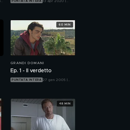
ia
13 apr 2020 |
PUNTATA INTERA
Mediaset Extra
60 MIN
GRANDI DOMANI
Ep. 1 - Il verdetto
27 gen 2005 |
PUNTATA INTERA
Italia 1
48 MIN