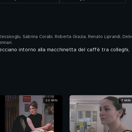
 Kessisoglu, Sabrina Corabi, Roberta Grazia, Renato Liprandi, Deb
ennari
.
recciano intorno alla macchinetta del caffè tra colleghi,
20 MIN
7 MIN