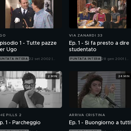
GO
VIA ZANARDI 33
pisodio 1 - Tutte pazze
Ep. 1 - Si fa presto a dire
er Ugo
studentato
22 set 2002 |
28 gen 2001 |
UNTATA INTERA
PUNTATA INTERA
Mediaset Extra
Italia 1
2 MIN
24 MIN
HE PILLS 2
ARRIVA CRISTINA
p. 1 - Parcheggio
Ep. 1 - Buongiorno a tutti