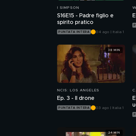
I SIMPSON
W
S16E15 - Padre figlio e
E
spirito pratico
P
04 ago | Italia 1
PUNTATA INTERA
38 MIN
NCIS: LOS ANGELES
C
Ep. 3 - Il drone
E
u
03 ago | Italia 1
PUNTATA INTERA
P
24 MIN