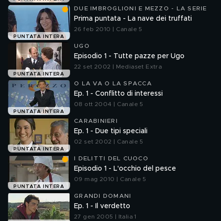
DUE IMBROGLIONI E MEZZO - LA SERIE
Prima puntata - La nave dei truffati
26 feb 2010 | Canale 5
PUNTATA INTERA
UGO
Episodio 1 - Tutte pazze per Ugo
22 set 2002 | Mediaset Extra
PUNTATA INTERA
O LA VA O LA SPACCA
Ep. 1 - Conflitto di interessi
08 ott 2004 | Canale 5
PUNTATA INTERA
CARABINIERI
Ep. 1 - Due tipi speciali
02 set 2002 | Canale 5
PUNTATA INTERA
I DELITTI DEL CUOCO
Episodio 1 - L'occhio del pesce
09 mag 2010 | Canale 5
PUNTATA INTERA
GRANDI DOMANI
Ep. 1 - Il verdetto
27 gen 2005 | Italia 1