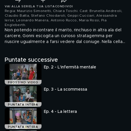
VAI ALLA SERIE
LA TUA LISTA
CONDIVIDI
Regia: Maurizio Simonetti, Chiara Toschi. Cast: Brunella Andreoli,
Claudio Batta, Stefano Chiodaroli, Geppi Cucciari, Alessandra
Ierse, Leonardo Manera, Antonio Rucco, Maria Rossi, Pia
Engleberth
.
Non potendo incontrare il marito, rinchiuso in altra ala del
carcere, Gonni escogita un curioso stratagemma per
riuscire ugualmente a farsi vedere dal coniuge. Nella cella
di Ciccio e Mariano arriva il "transito" Eugenio, che viene
subito preso di mira dai due compagni.
Puntate successive
Ep. 2 - L'infermità mentale
PROSSIMO VIDEO
Ep. 3 - La scommessa
PUNTATA INTERA
Ep. 4 - La lettera
PUNTATA INTERA