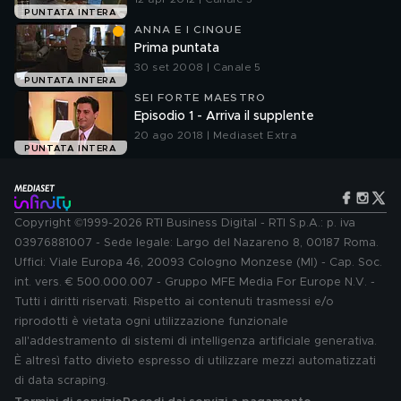
PUNTATA INTERA
ANNA E I CINQUE
Prima puntata
30 set 2008 | Canale 5
PUNTATA INTERA
SEI FORTE MAESTRO
Episodio 1 - Arriva il supplente
20 ago 2018 | Mediaset Extra
PUNTATA INTERA
Copyright ©1999-2026 RTI Business Digital - RTI S.p.A.: p. iva
03976881007 - Sede legale: Largo del Nazareno 8, 00187 Roma.
Uffici: Viale Europa 46, 20093 Cologno Monzese (MI) - Cap. Soc.
int. vers. € 500.000.007 - Gruppo MFE Media For Europe N.V. -
Tutti i diritti riservati. Rispetto ai contenuti trasmessi e/o
riprodotti è vietata ogni utilizzazione funzionale
all'addestramento di sistemi di intelligenza artificiale generativa.
È altresì fatto divieto espresso di utilizzare mezzi automatizzati
di data scraping.