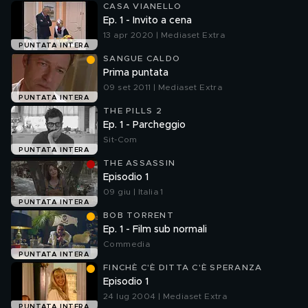
CASA VIANELLO
Ep. 1 - Invito a cena
13 apr 2020 | Mediaset Extra
PUNTATA INTERA
SANGUE CALDO
Prima puntata
09 set 2011 | Mediaset Extra
PUNTATA INTERA
THE PILLS 2
Ep. 1 - Parcheggio
Sit-Com
PUNTATA INTERA
THE ASSASSIN
Episodio 1
09 giu | Italia 1
PUNTATA INTERA
BOB TORRENT
Ep. 1 - Film sub normali
Commedia
PUNTATA INTERA
FINCHÈ C'È DITTA C'È SPERANZA
Episodio 1
24 lug 2004 | Mediaset Extra
PUNTATA INTERA