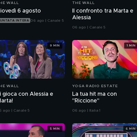
HE WALL
THE WALL
iovedì 6 agosto
Il confronto tra Marta e
Alessia
06 ago | Canale 5
UNTATA INTERA
06 ago | Canale 5
9 MIN
1 MIN
HE WALL
YOGA RADIO ESTATE
i gioca con Alessia e
La tua hit ma con
arta!
"Riccione"
6 ago | Canale 5
06 ago | Italia 1
5 MIN
6 MIN