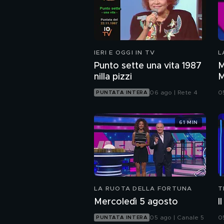
IERI E OGGI IN TV
L
Punto sette una vita 1987
M
nilla pizzi
M
06 ago | Rete 4
0
PUNTATA INTERA
61 MIN
LA RUOTA DELLA FORTUNA
T
Mercoledì 5 agosto
I
05 ago | Canale 5
0
PUNTATA INTERA