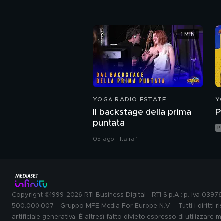
1 MIN
YOGA RADIO ESTATE
Y
Il backstage della prima
P
puntata
P
05 ago | Italia 1
Copyright ©1999-2026 RTI Business Digital - RTI S.p.A.: p. iva 039
500.000.007 - Gruppo MFE Media For Europe N.V. - Tutti i diritti ris
artificiale generativa. È altresì fatto divieto espresso di utilizzare