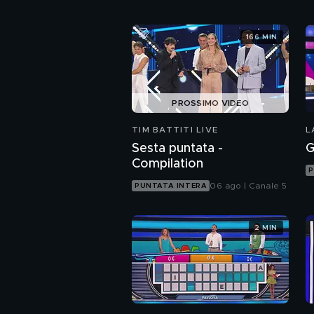
166 MIN
PROSSIMO VIDEO
TIM BATTITI LIVE
L
Sesta puntata -
G
Compilation
P
06 ago | Canale 5
PUNTATA INTERA
2 MIN