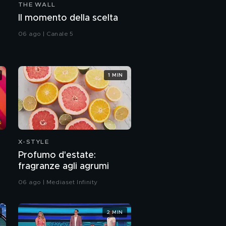
THE WALL
Il momento della scelta
06 ago | Canale 5
1 MIN
X-STYLE
Profumo d'estate:
fragranze agli agrumi
06 ago | Mediaset Infinity
2 MIN