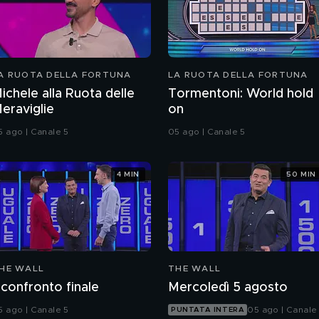
A RUOTA DELLA FORTUNA
LA RUOTA DELLA FORTUNA
ichele alla Ruota delle
Tormentoni: World hold
eraviglie
on
5 ago | Canale 5
05 ago | Canale 5
4 MIN
50 MIN
HE WALL
THE WALL
l confronto finale
Mercoledì 5 agosto
5 ago | Canale 5
05 ago | Canale
PUNTATA INTERA