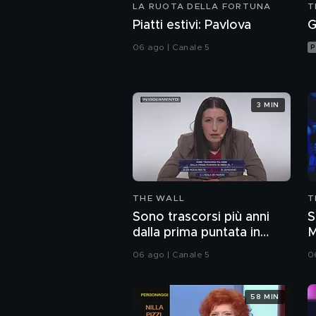
LA RUOTA DELLA FORTUNA
T
Piatti estivi: Pavlova
G
06 ago | Canale 5
P
3 MIN
THE WALL
T
Sono trascorsi più anni
S
dalla prima puntata in
M
onda di...?
06 ago | Canale 5
0
58 MIN