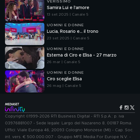
VERISSIMO
Samira Lui e l'amore
13 set 2025 | Canale 5
UOMINI E DONNE
Lucia, Rosario e... il trono
23 set 2025 | Canale 5
UOMINI E DONNE
Esterna di Ciro e Elisa - 27 marzo
26 mar | Canale 5
UOMINI E DONNE
Ciro sceglie Elisa
26 mag | Canale 5
Copyright ©1999-2026 RTI Business Digital - RTI S.p.A.: p. iva
03976881007 - Sede legale: Largo del Nazareno 8, 00187 Roma.
Uffici: Viale Europa 46, 20093 Cologno Monzese (MI) - Cap. Soc.
int. vers. € 500.000.007 - Gruppo MFE Media For Europe N.V. -