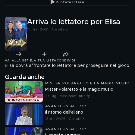
Puntata intera
Arriva lo iettatore per Elisa
13 mar 2021 | Canale 5
VAI ALLA SERIE
LA TUA LISTA
CONDIVIDI
Elisa dovrà affrontare lo iettatore per proseguire nel gioco
Guarda anche
MISTER POLARETTO E LA MAGIC MUSIC
Mister Polaretto e la magic music
27 lug | Mediaset Infinity
PUNTATA INTERA
AVANTI UN ALTRO!
Il ritorno dell'alieno
13 ott 2025 | Canale 5
AVANTI UN ALTRO!