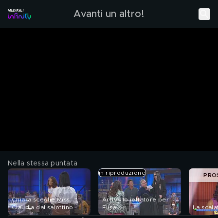
Avanti un altro!
Nella stessa puntata
in riproduzione
PRO
Chiara sceglie Miss
Arriva lo iettatore per
Claudia dal salottino
Elisa
La scala